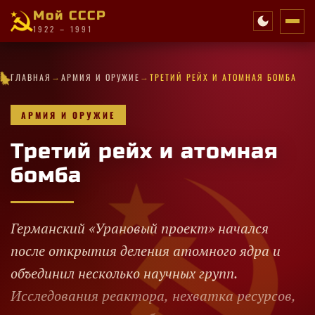
Мой СССР
1922 – 1991
★
✧
★
→
→
·
★
✧
★
✧
✧
✧
·
★
✧
✧
ГЛАВНАЯ
АРМИЯ И ОРУЖИЕ
ТРЕТИЙ РЕЙХ И АТОМНАЯ БОМБА
✦
·
★
★
·
★
✧
★
★
★
·
★
✧
★
✦
★
АРМИЯ И ОРУЖИЕ
Третий рейх и атомная
бомба
Германский «Урановый проект» начался
после открытия деления атомного ядра и
объединил несколько научных групп.
Исследования реактора, нехватка ресурсов,