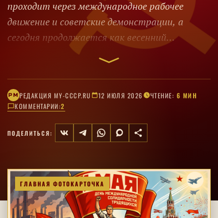
проходит через международное рабочее
движение и советские демонстрации, а
сегодня продолжается как весенний
выходной. Как менялись смысл, ритуалы и
личное восприятие праздника.
РЕДАКЦИЯ MY-CCCP.RU
12 ИЮЛЯ 2026
ЧТЕНИЕ:
6 МИН
РM
КОММЕНТАРИИ:
2
ПОДЕЛИТЬСЯ:
ГЛАВНАЯ ФОТОКАРТОЧКА