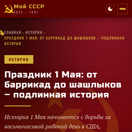
Мой СССР
1922 – 1991
✦
★
·
·
·
→
→
·
✧
·
★
★
★
★
✦
·
ГЛАВНАЯ
ИСТОРИЯ
✦
✧
★
★
·
✧
✦
·
★
✧
★
·
·
·
✦
✧
ПРАЗДНИК 1 МАЯ: ОТ БАРРИКАД ДО ШАШЛЫКОВ – ПОДЛИННАЯ
ИСТОРИЯ
ИСТОРИЯ
Праздник 1 Мая: от
баррикад до шашлыков
– подлинная история
История 1 Мая начинается с борьбы за
восьмичасовой рабочий день в США,