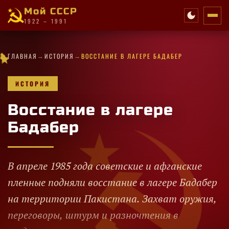
Мой СССР
1922 – 1991
·
·
✦
→
→
·
★
✧
✦
ГЛАВНАЯ
ИСТОРИЯ
ВОССТАНИЕ В ЛАГЕРЕ БАДАБЕР
✦
✦
·
✧
★
✧
·
★
✦
✧
✧
✧
★
✦
✦
★
✦
✧
·
✦
★
★
✧
ИСТОРИЯ
Восстание в лагере
Бадабер
В апреле 1985 года советские и афганские
пленные подняли восстание в лагере Бадабер
на территории Пакистана. Захват оружия,
переговоры, штурм и разночтения в