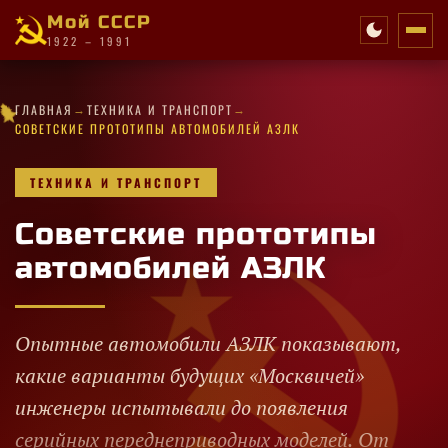
Мой СССР
1922 – 1991
·
✧
✦
★
✦
→
→
★
·
✦
★
★
·
★
ГЛАВНАЯ
ТЕХНИКА И ТРАНСПОРТ
★
✦
★
★
·
✦
★
★
✧
✦
·
★
✧
✧
✦
✧
✦
✦
СОВЕТСКИЕ ПРОТОТИПЫ АВТОМОБИЛЕЙ АЗЛК
ТЕХНИКА И ТРАНСПОРТ
Советские прототипы
автомобилей АЗЛК
Опытные автомобили АЗЛК показывают,
какие варианты будущих «Москвичей»
инженеры испытывали до появления
серийных переднеприводных моделей. От