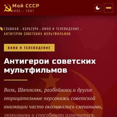
Мой СССР
1922 – 1991
✧
→
→
→
✦
✦
★
✦
★
·
★
·
·
✦
✧
✧
✦
✧
ГЛАВНАЯ
КУЛЬТУРА
КИНО И ТЕЛЕВИДЕНИЕ
★
★
✧
★
·
★
✦
·
✧
★
★
★
✧
✧
АНТИГЕРОИ СОВЕТСКИХ МУЛЬТФИЛЬМОВ
КИНО И ТЕЛЕВИДЕНИЕ
Антигерои советских
мультфильмов
Волк, Шапокляк, разбойники и другие
отрицательные персонажи советской
анимации часто оказывались смешными,
уязвимыми и способными измениться.