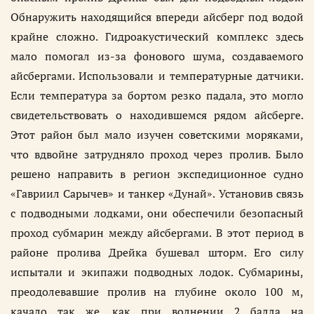
Обнаружить находящийся впереди айсберг под водой
крайне сложно. Гидроакустический комплекс здесь
мало помогал из-за фонового шума, создаваемого
айсбергами. Использовали и температурные датчики.
Если температура за бортом резко падала, это могло
свидетельствовать о находившемся рядом айсберге.
Этот район был мало изучен советскими моряками,
что вдвойне затрудняло проход через пролив. Было
решено направить в регион экспедиционное судно
«Гавриил Сарычев» и танкер «Дунай». Установив связь
с подводными лодками, они обеспечили безопасный
проход субмарин между айсбергами. В этот период в
районе пролива Дрейка бушевал шторм. Его силу
испытали и экипажи подводных лодок. Субмарины,
преодолевавшие пролив на глубине около 100 м,
качало так же, как при волнении 2 балла на