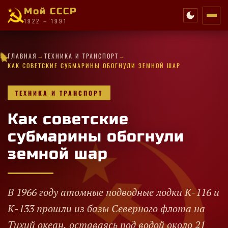
Мой СССР
1922 – 1991
★
✦
✧
→
→
★
★
✧
·
★
★
✧
·
✧
★
ГЛАВНАЯ
ТЕХНИКА И ТРАНСПОРТ
★
✦
✦
✧
·
★
·
·
·
✧
✧
★
★
★
★
✧
★
КАК СОВЕТСКИЕ СУБМАРИНЫ ОБОГНУЛИ ЗЕМНОЙ ШАР
ТЕХНИКА И ТРАНСПОРТ
Как советские
субмарины обогнули
земной шар
В 1966 году атомные подводные лодки К-116 и
К-133 прошли из базы Северного флота на
Тихий океан, оставаясь под водой около 21