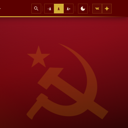
−A
A
A+