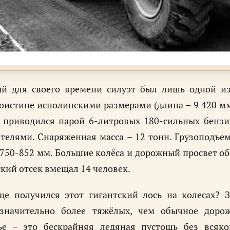
й для своего времени силуэт был лишь одной из
оистине исполинскими размерами (длина – 9 420 мм,
 приводился парой 6-литровых 180-сильных бенз
телями. Снаряженная масса – 12 тонн. Грузоподъем
 750-852 мм. Большие колёса и дорожный просвет о
кий отсек вмещал 14 человек.
ще получился этот гигантский лось на колесах? 
 значительно более тяжёлых, чем обычное дорож
ье – это бескрайняя ледяная пустошь без всяко