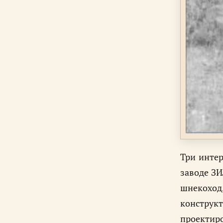
Три интер
заводе ЗИ
шнекоход
конструк
проектир