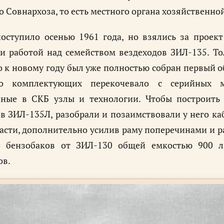
о Совнархоза, то есть местного органа хозяйственн
поступило осенью 1961 года, но взялись за проек
и работой над семейством вездеходов ЗИЛ-135. То
о к новому году был уже полностью собран первый о
во комплектующих перекочевало с серийных 
нные в СКБ узлы и технологии. Чтобы построить 
в ЗИЛ-135Л, разобрали и позаимствовали у него ка
асти, дополнительно усилив раму поперечинами и р
о бензобаков от ЗИЛ-130 общей емкостью 900 ли
ов.