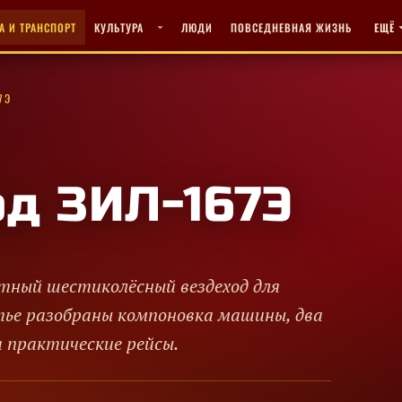
А И ТРАНСПОРТ
КУЛЬТУРА
ЛЮДИ
ПОВСЕДНЕВНАЯ ЖИЗНЬ
ЕЩЁ
7Э
од ЗИЛ-167Э
ытный шестиколёсный вездеход для
атье разобраны компоновка машины, два
и практические рейсы.