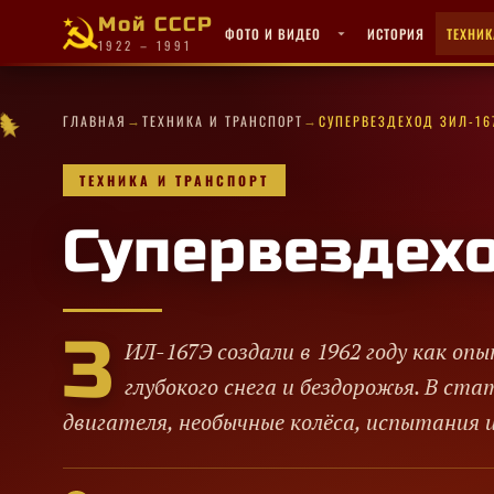
Мой СССР
ФОТО И ВИДЕО
ИСТОРИЯ
ТЕХНИК
1922 – 1991
→
→
★
★
·
✧
·
·
✦
✧
★
★
✦
ГЛАВНАЯ
ТЕХНИКА И ТРАНСПОРТ
СУПЕРВЕЗДЕХОД ЗИЛ-16
✦
✧
★
★
★
✧
·
✧
✦
✦
✦
✦
·
·
·
·
✦
★
★
ТЕХНИКА И ТРАНСПОРТ
Супервездех
З
ИЛ-167Э создали в 1962 году как оп
глубокого снега и бездорожья. В ст
двигателя, необычные колёса, испытания 