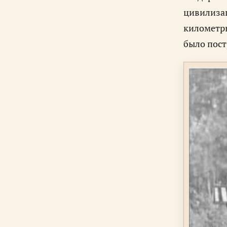
цивилизац
километры
было пост