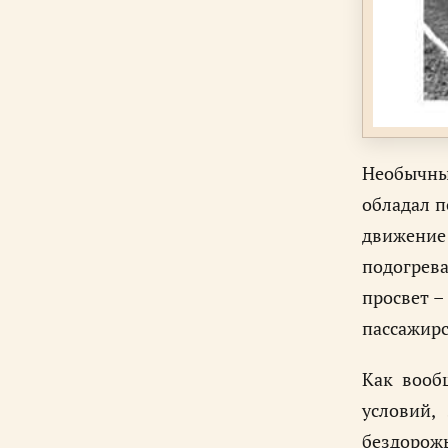
Необычны
обладал п
движение
подогрева
просвет –
пассажирс
Как вооб
условий,
бездорож