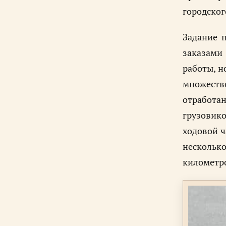
городског
Задание 
заказами 
работы, н
множест
отработа
грузовико
ходовой ч
нескольк
километр