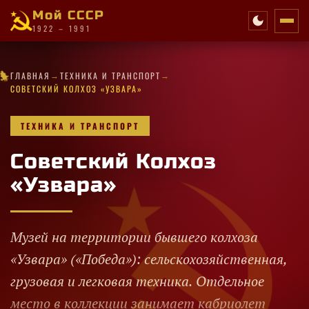
Мой СССР
1922 – 1991
✧
→
→
★
★
·
✦
★
✧
·
★
★
✧
ГЛАВНАЯ
ТЕХНИКА И ТРАНСПОРТ
★
✧
✦
·
✧
✧
✦
★
★
★
·
✧
✧
·
✧
★
★
✦
·
СОВЕТСКИЙ КОЛХОЗ «УЗВАРА»
ТЕХНИКА И ТРАНСПОРТ
Советский Колхоз
«Узвара»
Музей на территории бывшего колхоза
«Узвара» («Победа»): сельскохозяйственная,
грузовая и легковая техника. Отдельное
место в коллекции занимает кабриолет