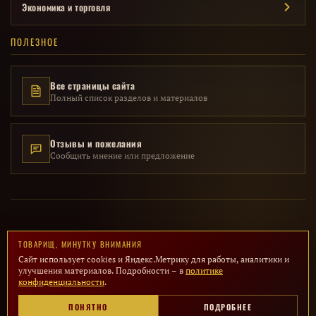
Экономика и торговля
ПОЛЕЗНОЕ
Все страницы сайта
Полный список разделов и материалов
Отзывы и пожелания
Сообщить мнение или предложение
© 2014 – 2026 · Исторический проект «Мой СССР» · Все материалы
ТОВАРИЩ, МИНУТКУ ВНИМАНИЯ
представлены в образовательных целях
Сайт использует cookies и Яндекс.Метрику для работы, аналитики и
улучшения материалов. Подробности – в
политике
ПОЛИТИКА КОНФИДЕНЦИАЛЬНОСТИ
конфиденциальности
.
Сайт не имеет политической окраски и посвящён сохранению исторической
ПОНЯТНО
ПОДРОБНЕЕ
памяти. Все товарные знаки принадлежат их правообладателям.