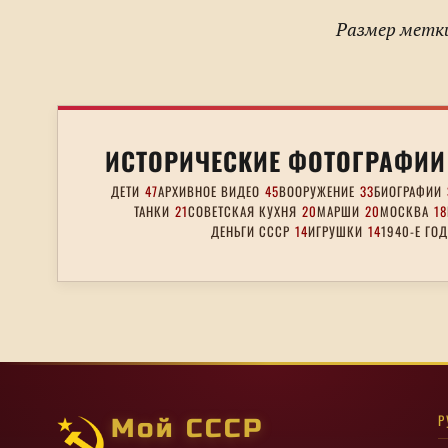
Размер метки
ИСТОРИЧЕСКИЕ ФОТОГРАФИИ
ДЕТИ
47
АРХИВНОЕ ВИДЕО
45
ВООРУЖЕНИЕ
33
БИОГРАФИИ
ТАНКИ
21
СОВЕТСКАЯ КУХНЯ
20
МАРШИ
20
МОСКВА
18
ДЕНЬГИ СССР
14
ИГРУШКИ
14
1940-Е ГО
Р
Мой СССР