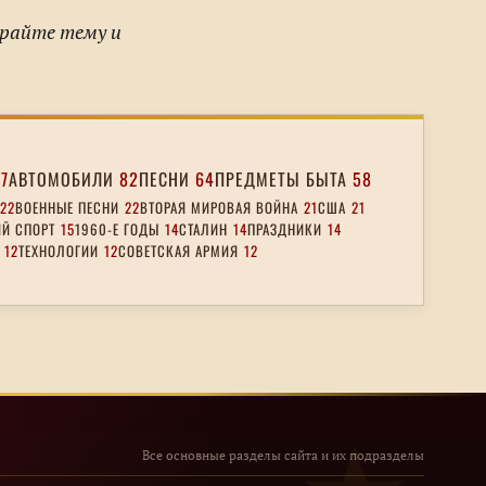
ирайте тему и
17
АВТОМОБИЛИ
82
ПЕСНИ
64
ПРЕДМЕТЫ БЫТА
58
22
ВОЕННЫЕ ПЕСНИ
22
ВТОРАЯ МИРОВАЯ ВОЙНА
21
США
21
Й СПОРТ
15
1960-Е ГОДЫ
14
СТАЛИН
14
ПРАЗДНИКИ
14
12
ТЕХНОЛОГИИ
12
СОВЕТСКАЯ АРМИЯ
12
Все основные разделы сайта и их подразделы