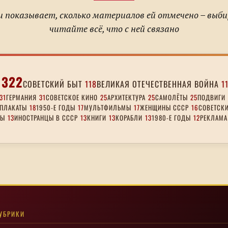
 показывает, сколько материалов ей отмечено – выб
читайте всё, что с ней связано
322
СОВЕТСКИЙ БЫТ
118
ВЕЛИКАЯ ОТЕЧЕСТВЕННАЯ ВОЙНА
1
31
ГЕРМАНИЯ
31
СОВЕТСКОЕ КИНО
25
АРХИТЕКТУРА
25
САМОЛЁТЫ
25
ПОДВИГИ
ПЛАКАТЫ
18
1950-Е ГОДЫ
17
МУЛЬТФИЛЬМЫ
17
ЖЕНЩИНЫ СССР
16
СОВЕТСКИ
ДЫ
13
ИНОСТРАНЦЫ В СССР
13
КНИГИ
13
КОРАБЛИ
13
1980-Е ГОДЫ
12
РЕКЛАМА
УБРИКИ