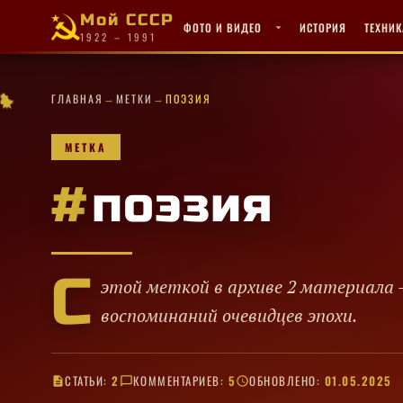
Мой СССР
ФОТО И ВИДЕО
ИСТОРИЯ
ТЕХНИК
1922 – 1991
·
→
→
✦
★
★
✧
✧
✦
ГЛАВНАЯ
МЕТКИ
ПОЭЗИЯ
★
✦
·
✦
★
✦
·
★
✦
★
✧
·
·
·
·
✦
·
★
★
★
★
★
✧
МЕТКА
#
поэзия
С
этой меткой в архиве 2 материала 
воспоминаний очевидцев эпохи.
СТАТЬИ:
2
КОММЕНТАРИЕВ:
5
ОБНОВЛЕНО:
01.05.2025