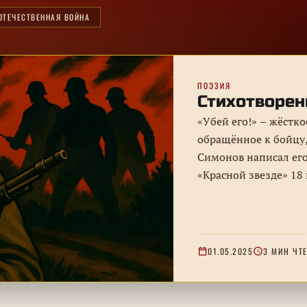
ОТЕЧЕСТВЕННАЯ ВОЙНА
ПОЭЗИЯ
Стихотворен
«Убей его!» – жёстк
обращённое к бойцу
Симонов написал его
«Красной звезде» 18
справка о времени с
01.05.2025
3 МИН ЧТ