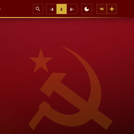
−A
A
A+