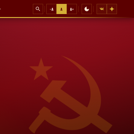
−A
A
A+