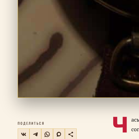
Ч
ас
ПОДЕЛИТЬСЯ
со