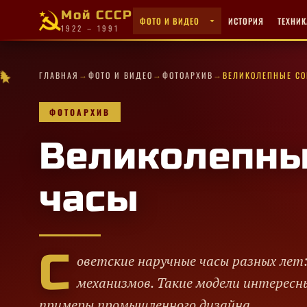
Мой СССР
ФОТО И ВИДЕО
ИСТОРИЯ
ТЕХНИК
1922 – 1991
✦
✦
→
→
→
✧
✧
·
✧
★
★
★
★
·
·
ГЛАВНАЯ
ФОТО И ВИДЕО
ФОТОАРХИВ
ВЕЛИКОЛЕПНЫЕ СО
★
★
✦
★
·
★
★
✦
✧
★
✧
·
✦
✧
★
✧
★
ФОТОАРХИВ
Великолепны
часы
С
оветские наручные часы разных лет:
механизмов. Такие модели интересны
примеры промышленного дизайна.