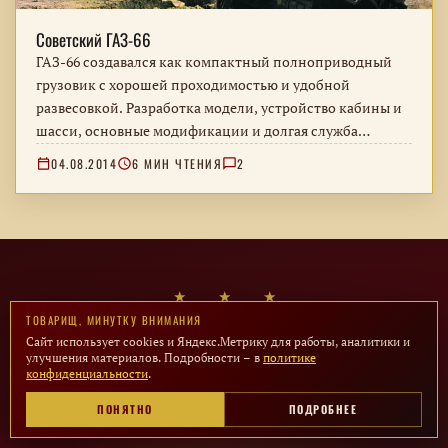
Советский ГАЗ-66
ГАЗ-66 создавался как компактный полноприводный
грузовик с хорошей проходимостью и удобной
развесовкой. Разработка модели, устройство кабины и
шасси, основные модификации и долгая служба
машины в армии и народном хозяйстве.
04.08.2014
6 МИН ЧТЕНИЯ
2
★ ★ ★
ТОВАРИЩ, МИНУТКУ ВНИМАНИЯ
ТОВАРИЩ, ПОДПИШИСЬ!
Сайт использует cookies и Яндекс.Метрику для работы, аналитики и
улучшения материалов. Подробности – в
политике
конфиденциальности
.
Больше материалов – в наших каналах: хроники,
ПОНЯТНО
ПОДРОБНЕЕ
фотокарточки и очерки каждую неделю