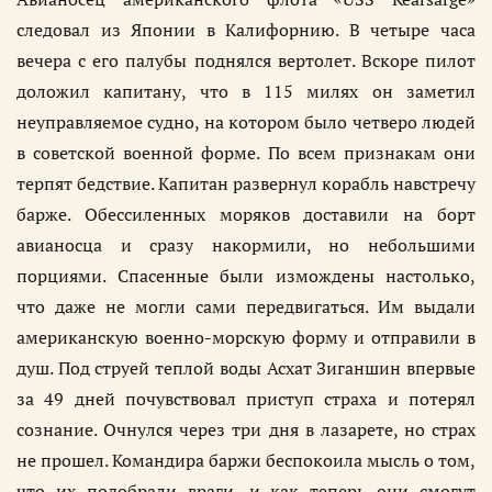
следовал из Японии в Калифорнию. В четыре часа
вечера с его палубы поднялся вертолет. Вскоре пилот
доложил капитану, что в 115 милях он заметил
неуправляемое судно, на котором было четверо людей
в советской военной форме. По всем признакам они
терпят бедствие. Капитан развернул корабль навстречу
барже. Обессиленных моряков доставили на борт
авианосца и сразу накормили, но небольшими
порциями. Спасенные были измождены настолько,
что даже не могли сами передвигаться. Им выдали
американскую военно-морскую форму и отправили в
душ. Под струей теплой воды Асхат Зиганшин впервые
за 49 дней почувствовал приступ страха и потерял
сознание. Очнулся через три дня в лазарете, но страх
не прошел. Командира баржи беспокоила мысль о том,
что их подобрали враги, и как теперь они смогут