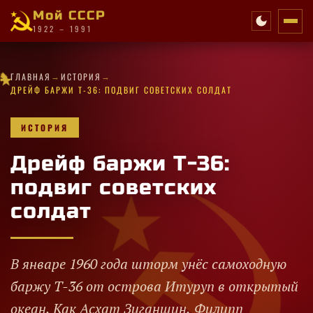
Мой СССР
1922 – 1991
✦
✦
·
→
→
✦
·
·
·
★
★
✧
★
★
·
★
ГЛАВНАЯ
ИСТОРИЯ
★
✧
✧
✧
★
✦
★
★
✦
·
✦
·
★
·
★
✧
ДРЕЙФ БАРЖИ Т-36: ПОДВИГ СОВЕТСКИХ СОЛДАТ
ИСТОРИЯ
Дрейф баржи Т-36:
подвиг советских
солдат
В январе 1960 года шторм унёс самоходную
баржу Т-36 от острова Итуруп в открытый
океан. Как Асхат Зиганшин, Филипп