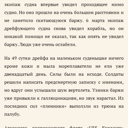
экипаж судна впервые увидел проходящее мимо
судно. Но оно прошло на очень большом расстоянии и
не заметило скитающуюся баржу. 6 марта экипаж
дрейфующего судна снова увидел корабль, но он
никакой помощи не оказал, так как опять не увидел
баржу. Люди уже очень ослабели.
На 49 сутки дрейфа на маленьком суденышке ничего
кроме кожи и мыла мореплаватели не ели уже
двенадцатый день. Силы были на исходе. Солдаты
решили написать предсмертную записку с именами,
но вдруг они услышали шум вертолета. Узники баржи
уже привыкли к галлюцинациям, но звук нарастал. Из
последних сил «пленники» выползли из трюма на
палубу.
Авианосец американского флота «USS Kearsarge»