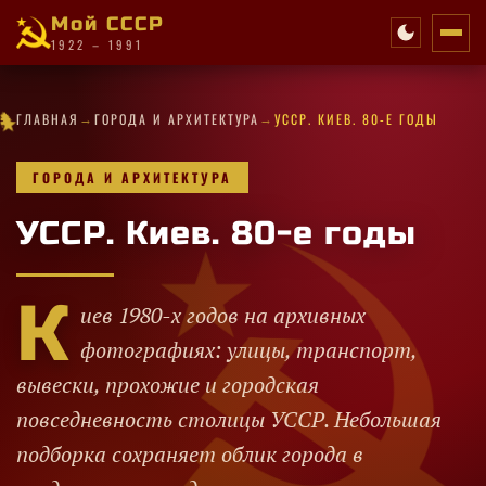
Мой СССР
1922 – 1991
★
→
→
✦
✧
·
✧
·
·
★
✧
★
★
·
ГЛАВНАЯ
ГОРОДА И АРХИТЕКТУРА
УССР. КИЕВ. 80-Е ГОДЫ
✧
✧
✧
✦
★
✦
✦
★
✦
✦
✦
·
✧
★
·
✧
·
★
ГОРОДА И АРХИТЕКТУРА
УССР. Киев. 80-е годы
К
иев 1980-х годов на архивных
фотографиях: улицы, транспорт,
вывески, прохожие и городская
повседневность столицы УССР. Небольшая
подборка сохраняет облик города в