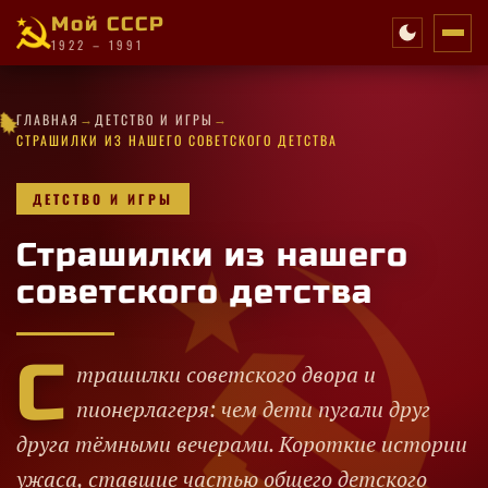
Мой СССР
1922 – 1991
·
★
→
→
★
★
✧
★
★
ГЛАВНАЯ
ДЕТСТВО И ИГРЫ
✧
✦
✧
★
✧
★
✦
·
✦
·
✦
★
✦
✧
★
✧
✦
·
·
★
★
★
✦
СТРАШИЛКИ ИЗ НАШЕГО СОВЕТСКОГО ДЕТСТВА
ДЕТСТВО И ИГРЫ
Страшилки из нашего
советского детства
С
трашилки советского двора и
пионерлагеря: чем дети пугали друг
друга тёмными вечерами. Короткие истории
ужаса, ставшие частью общего детского