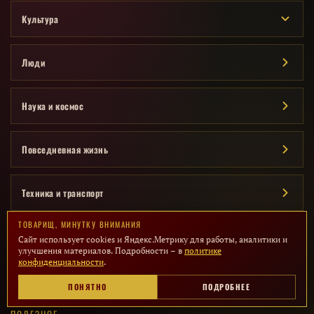
Культура
Люди
Наука и космос
Повседневная жизнь
Техника и транспорт
ТОВАРИЩ, МИНУТКУ ВНИМАНИЯ
Фото и видео
Сайт использует cookies и Яндекс.Метрику для работы, аналитики и
улучшения материалов. Подробности – в
политике
конфиденциальности
.
Экономика и торговля
ПОНЯТНО
ПОДРОБНЕЕ