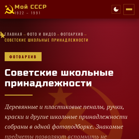
Мой СССР
1922 – 1991
★
→
→
→
✦
★
★
✦
✧
✦
✧
★
★
★
✧
✦
✦
·
ГЛАВНАЯ
ФОТО И ВИДЕО
ФОТОАРХИВ
·
★
✦
✧
·
★
·
·
★
★
★
✦
✦
✦
★
СОВЕТСКИЕ ШКОЛЬНЫЕ ПРИНАДЛЕЖНОСТИ
ФОТОАРХИВ
Советские школьные
принадлежности
Деревянные и пластиковые пеналы, ручки,
краски и другие школьные принадлежности
собраны в одной фотоподборке. Знакомые
предметы позволяют вспомнить не