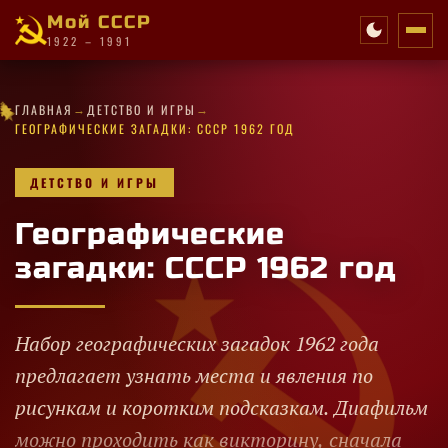
Мой СССР
1922 – 1991
·
✧
★
→
→
✧
·
✧
★
·
✧
★
✧
★
✧
✧
ГЛАВНАЯ
ДЕТСТВО И ИГРЫ
·
·
·
✧
★
★
✦
★
✧
★
✧
★
✧
✧
·
✦
ГЕОГРАФИЧЕСКИЕ ЗАГАДКИ: СССР 1962 ГОД
ДЕТСТВО И ИГРЫ
Географические
загадки: СССР 1962 год
Набор географических загадок 1962 года
предлагает узнать места и явления по
рисункам и коротким подсказкам. Диафильм
можно проходить как викторину, сначала