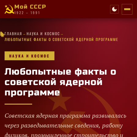
Мой СССР
1922 – 1991
✧
→
→
★
★
★
·
✧
★
★
✧
✧
ГЛАВНАЯ
НАУКА И КОСМОС
·
★
✦
✧
★
·
✦
★
★
✦
★
★
★
★
✧
✦
★
★
✧
·
ЛЮБОПЫТНЫЕ ФАКТЫ О СОВЕТСКОЙ ЯДЕРНОЙ ПРОГРАММЕ
НАУКА И КОСМОС
Любопытные факты о
советской ядерной
программе
Советская ядерная программа развивалась
через разведывательные сведения, работу
физиков, промышленное строительство и