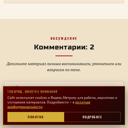
ОБСУЖДЕНИЕ
Комментарии: 2
Дополните материал личным воспоминанием, уточнением или
вопросом по теме.
olga
ТОВАРИЩ, МИНУТКУ ВНИМАНИЯ
O
4 ДЕКАБРЯ 2014, 11:01
Сайт использует cookies и Яндекс.Метрику для работы, аналитики и
улучшения материалов. Подробности – в
политике
43-й год, страна воюет – а ресурсы на атомный
конфиденциальности
.
проект нашли. Понимали, что будет после войны.
ПОНЯТНО
ПОДРОБНЕЕ
ОТВЕТИТЬ