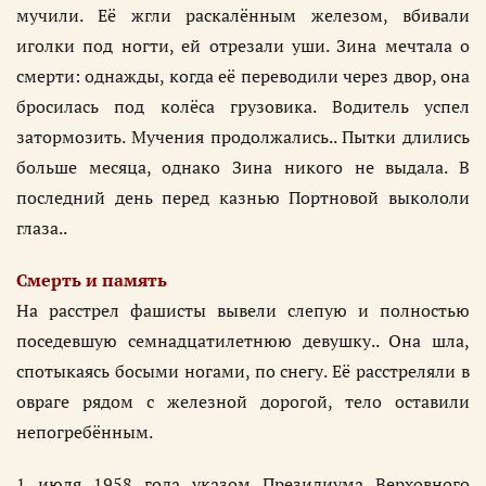
мучили. Её жгли раскалённым железом, вбивали
иголки под ногти, ей отрезали уши. Зина мечтала о
смерти: однажды, когда её переводили через двор, она
бросилась под колёса грузовика. Водитель успел
затормозить. Мучения продолжались.. Пытки длились
больше месяца, однако Зина никого не выдала. В
последний день перед казнью Портновой выкололи
глаза..
Смерть и память
На расстрел фашисты вывели слепую и полностью
поседевшую семнадцатилетнюю девушку.. Она шла,
спотыкаясь босыми ногами, по снегу. Её расстреляли в
овраге рядом с железной дорогой, тело оставили
непогребённым.
1 июля 1958 года указом Президиума Верховного