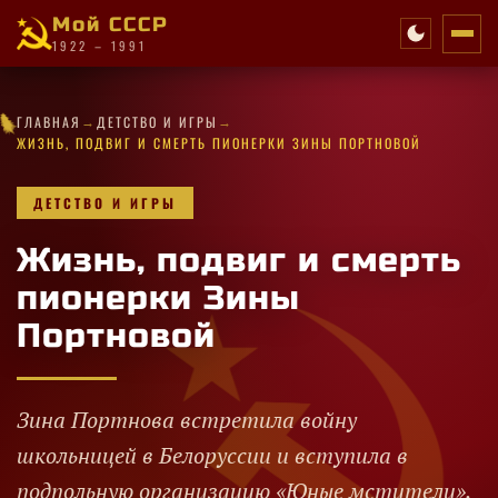
Мой СССР
1922 – 1991
✧
★
✦
★
★
→
→
★
✦
✧
★
✦
★
✦
★
★
✧
★
ГЛАВНАЯ
ДЕТСТВО И ИГРЫ
✦
★
·
★
★
·
★
✦
★
✦
★
✧
★
✦
ЖИЗНЬ, ПОДВИГ И СМЕРТЬ ПИОНЕРКИ ЗИНЫ ПОРТНОВОЙ
ДЕТСТВО И ИГРЫ
Жизнь, подвиг и смерть
пионерки Зины
Портновой
Зина Портнова встретила войну
школьницей в Белоруссии и вступила в
подпольную организацию «Юные мстители».