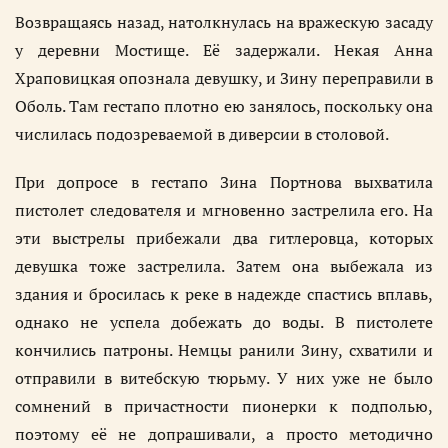
Возвращаясь назад, натолкнулась на вражескую засаду
у деревни Мостище. Её задержали. Некая Анна
Храповицкая опознала девушку, и Зину переправили в
Оболь. Там гестапо плотно ею занялось, поскольку она
числилась подозреваемой в диверсии в столовой.
При допросе в гестапо Зина Портнова выхватила
пистолет следователя и мгновенно застрелила его. На
эти выстрелы прибежали два гитлеровца, которых
девушка тоже застрелила. Затем она выбежала из
здания и бросилась к реке в надежде спастись вплавь,
однако не успела добежать до воды. В пистолете
кончились патроны. Немцы ранили Зину, схватили и
отправили в витебскую тюрьму. У них уже не было
сомнений в причастности пионерки к подполью,
поэтому её не допрашивали, а просто методично