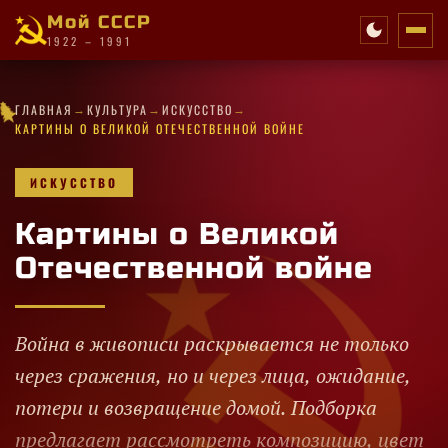
Мой СССР
1922 – 1991
★
★
→
→
→
·
✧
✦
·
·
·
✦
·
✧
★
·
ГЛАВНАЯ
КУЛЬТУРА
ИСКУССТВО
✧
·
★
★
★
★
✧
★
·
★
✦
★
·
✧
★
✧
★
КАРТИНЫ О ВЕЛИКОЙ ОТЕЧЕСТВЕННОЙ ВОЙНЕ
ИСКУССТВО
Картины о Великой
Отечественной войне
Война в живописи раскрывается не только
через сражения, но и через лица, ожидание,
потери и возвращение домой. Подборка
предлагает рассмотреть композицию, цвет