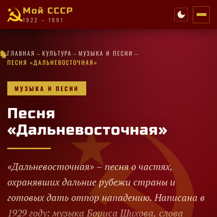
Мой СССР
1922 – 1991
✦
·
★
→
→
→
✧
★
★
✦
✦
✧
✦
✧
ГЛАВНАЯ
КУЛЬТУРА
МУЗЫКА И ПЕСНИ
·
·
★
✧
★
✧
✦
✦
★
★
·
✦
★
✦
·
·
✧
★
★
ПЕСНЯ «ДАЛЬНЕВОСТОЧНАЯ»
МУЗЫКА И ПЕСНИ
Песня
«Дальневосточная»
«Дальневосточная» – песня о частях,
охранявших дальние рубежи страны и
готовых дать отпор нападению. Написана в
1929 году: музыка Бориса Шихова, слова