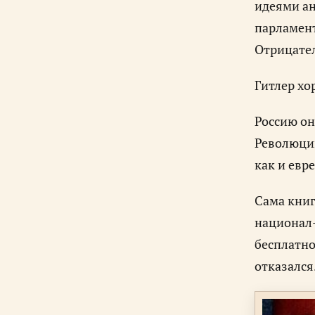
идеями ан
парламент
Отрицател
Гитлер хо
Россию он
Революции
как и евре
Сама книг
национал-
бесплатно
отказался