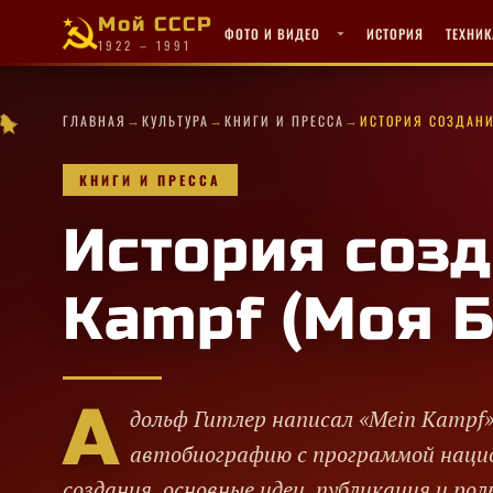
Мой СССР
ФОТО И ВИДЕО
ИСТОРИЯ
ТЕХНИК
1922 – 1991
★
→
→
→
★
★
✧
★
★
✧
★
·
✦
★
✧
·
·
ГЛАВНАЯ
КУЛЬТУРА
КНИГИ И ПРЕССА
ИСТОРИЯ СОЗДАНИ
★
★
✧
·
★
★
★
✦
✦
✧
·
✦
✦
★
✧
★
КНИГИ И ПРЕССА
История созд
Kampf (Моя Б
А
дольф Гитлер написал «Mein Kampf»
автобиографию с программой наци
создания, основные идеи, публикация и ро