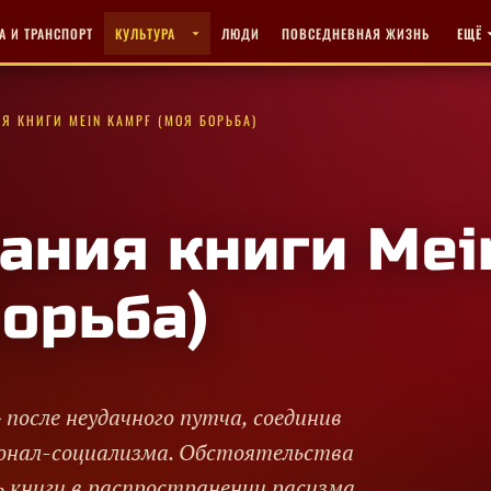
А И ТРАНСПОРТ
КУЛЬТУРА
ЛЮДИ
ПОВСЕДНЕВНАЯ ЖИЗНЬ
ЕЩЁ
Я КНИГИ MEIN KAMPF (МОЯ БОРЬБА)
ания книги Mei
орьба)
 после неудачного путча, соединив
онал-социализма. Обстоятельства
ль книги в распространении расизма,