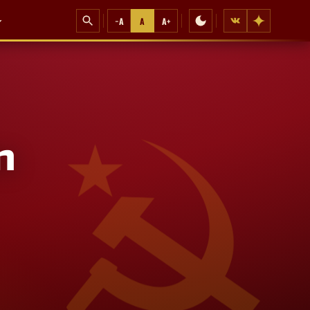
−A
A
A+
n