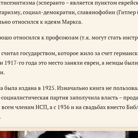
тисемитизма (эсперанто – является пунктом еврейск
аризму, социал-демократии, славянофобии (Гитлер 
ьно относился к идеям Маркса.
рошо относился к профсоюзам (т.к. могут стать инст
 считал государством, которое жило за счет германс
 1917-го года это место заняли евреи, а немцы был
и.
а была издана в 1925. Изначально книга не пользова
социалистическая партия заполучила власть – прода
 всем членам НСП, а с 1936 и на свадьбах вместо Биб
.