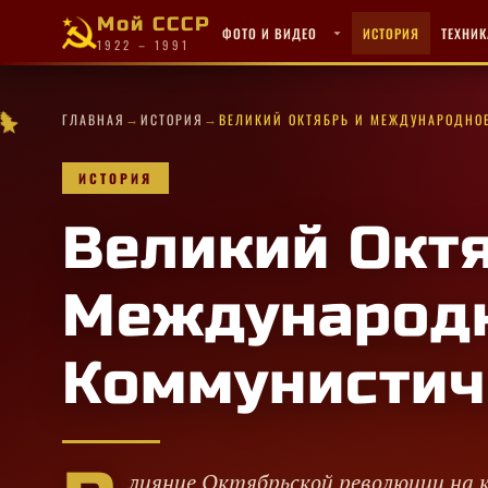
Мой СССР
ФОТО И ВИДЕО
ИСТОРИЯ
ТЕХНИК
1922 – 1991
→
→
✧
★
·
·
✧
✧
·
ГЛАВНАЯ
ИСТОРИЯ
ВЕЛИКИЙ ОКТЯБРЬ И МЕЖДУНАРОДНО
★
★
★
✦
★
·
★
★
★
★
✦
✧
·
✦
★
★
★
★
✧
★
✦
★
★
ИСТОРИЯ
Великий Октя
Международ
Коммунистич
лияние Октябрьской революции на 