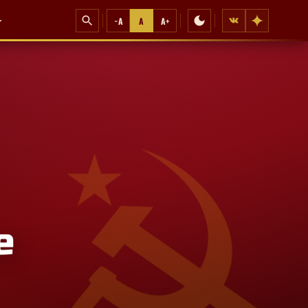
−A
A
A+
е