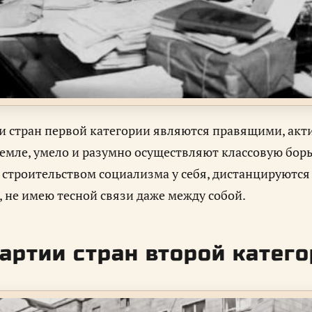
 стран первой категории являются правящими, акт
земле, умело и разумно осуществляют классовую борьб
строительством социализма у себя, дистанцируютс
 не имею тесной связи даже между собой.
артии стран второй катег