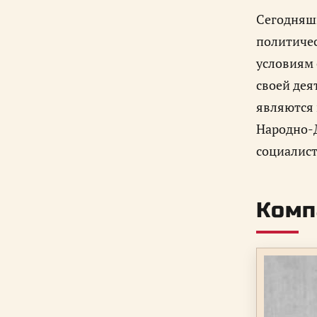
Сегодняш
политичес
условиям 
своей дея
являются 
Народно-Д
социалист
Комп