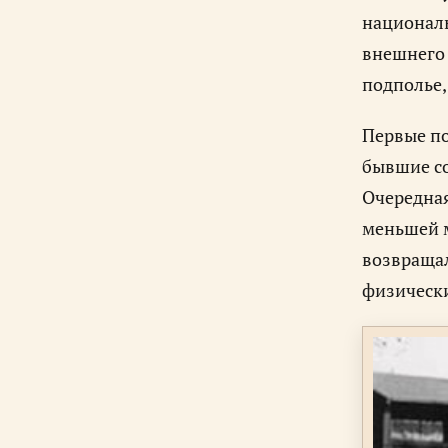
националь
внешнего 
подполье,
Первые по
бывшие со
Очередная
меньшей м
возвращал
физически