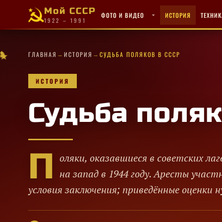
Мой СССР
ФОТО И ВИДЕО
ИСТОРИЯ
ТЕХНИК
1922 – 1991
✦
✦
✧
★
✦
★
→
→
★
·
ГЛАВНАЯ
ИСТОРИЯ
СУДЬБА ПОЛЯКОВ В СССР
✦
★
✧
✦
✦
★
★
✦
★
·
★
✦
✦
·
✧
✦
·
✧
★
·
·
·
ИСТОРИЯ
Судьба поляк
П
оляки, оказавшиеся в советских ла
на запад в 1944 году. Аресты учас
условия заключения; приведённые оценки 