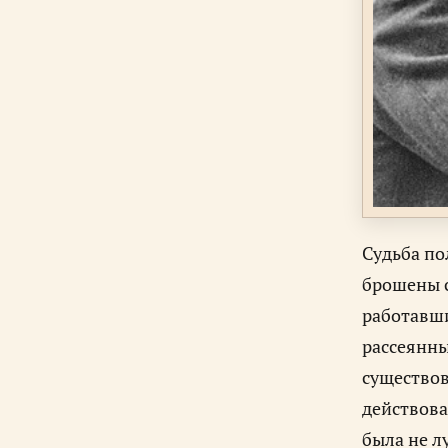
Судьба по
брошены с
работавши
рассеянны
существов
действова
была не л