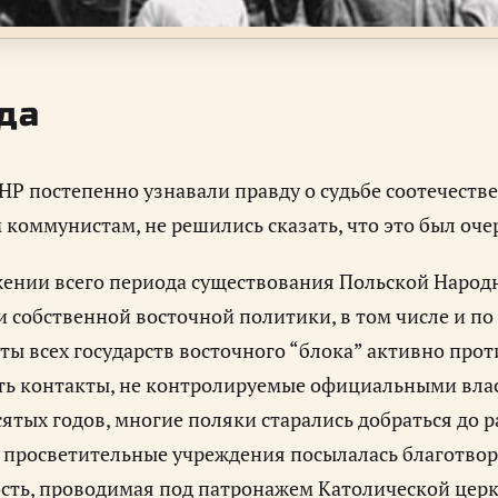
да
Р постепенно узнавали правду о судьбе соотечестве
 коммунистам, не решились сказать, что это был оче
ении всего периода существования Польской Народн
 собственной восточной политики, в том числе и по
ы всех государств восточного “блока” активно про
ь контакты, не контролируемые официальными власт
ятых годов, многие поляки старались добраться до
В просветительные учреждения посылалась благотвор
сть, проводимая под патронажем Католической цер