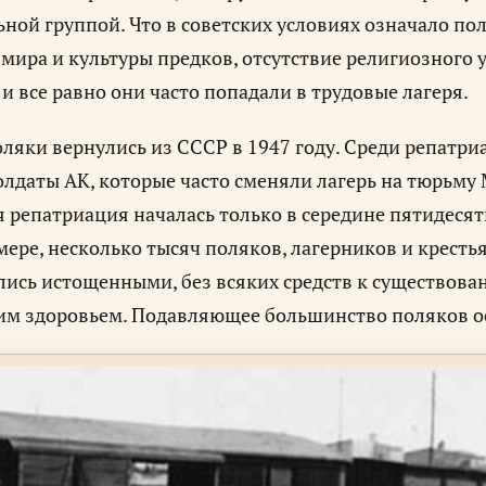
ной группой. Что в советских условиях означало по
мира и культуры предков, отсутствие религиозного 
 и все равно они часто попадали в трудовые лагеря.
ляки вернулись из СССР в 1947 году. Среди репатри
лдаты АК, которые часто сменяли лагерь на тюрьму
 репатриация началась только в середине пятидесятых
ере, несколько тысяч поляков, лагерников и кресть
ись истощенными, без всяких средств к существова
м здоровьем. Подавляющее большинство поляков ост