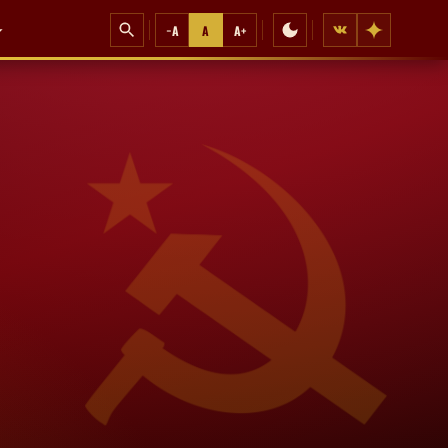
−A
A
A+