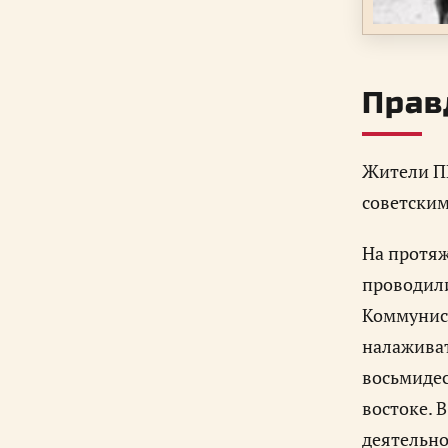
Прав
Жители ПН
советским
На протяж
проводили
Коммунист
налаживат
восьмидес
востоке. 
деятельно