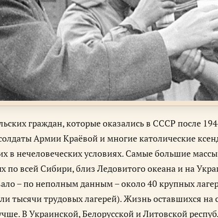
льских граждан, которые оказались в СССР после 1944
олдаты Армии Краёвой и многие католические ксен
х в нечеловеческих условиях. Самые большие массы
х по всей Сибири, близ Ледовитого океана и на Укр
ало – по неполным данным – около 40 крупных лаге
ли тысячи трудовых лагерей). Жизнь оставшихся на св
учше. В Украинской, Белорусской и Литовской респу