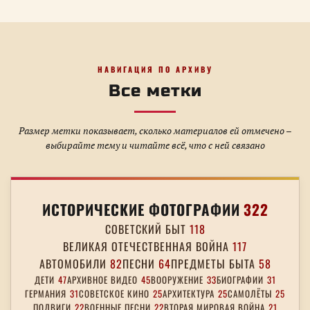
НАВИГАЦИЯ ПО АРХИВУ
Все метки
Размер метки показывает, сколько материалов ей отмечено –
выбирайте тему и читайте всё, что с ней связано
ИСТОРИЧЕСКИЕ ФОТОГРАФИИ
322
СОВЕТСКИЙ БЫТ
118
ВЕЛИКАЯ ОТЕЧЕСТВЕННАЯ ВОЙНА
117
АВТОМОБИЛИ
82
ПЕСНИ
64
ПРЕДМЕТЫ БЫТА
58
ДЕТИ
47
АРХИВНОЕ ВИДЕО
45
ВООРУЖЕНИЕ
33
БИОГРАФИИ
31
ГЕРМАНИЯ
31
СОВЕТСКОЕ КИНО
25
АРХИТЕКТУРА
25
САМОЛЁТЫ
25
ПОДВИГИ
22
ВОЕННЫЕ ПЕСНИ
22
ВТОРАЯ МИРОВАЯ ВОЙНА
21