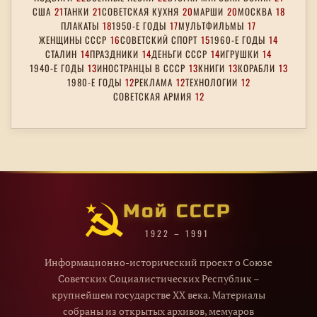
США
21
ТАНКИ
21
СОВЕТСКАЯ КУХНЯ
20
МАРШИ
20
МОСКВА
18
ПЛАКАТЫ
18
1950-Е ГОДЫ
17
МУЛЬТФИЛЬМЫ
17
ЖЕНЩИНЫ СССР
16
СОВЕТСКИЙ СПОРТ
15
1960-Е ГОДЫ
14
СТАЛИН
14
ПРАЗДНИКИ
14
ДЕНЬГИ СССР
14
ИГРУШКИ
14
1940-Е ГОДЫ
13
ИНОСТРАНЦЫ В СССР
13
КНИГИ
13
КОРАБЛИ
13
1980-Е ГОДЫ
12
РЕКЛАМА
12
ТЕХНОЛОГИИ
12
СОВЕТСКАЯ АРМИЯ
12
Мой СССР
1922 – 1991
Информационно-исторический проект о Союзе
Советских Социалистических Республик –
крупнейшем государстве XX века. Материалы
собраны из открытых архивов, мемуаров