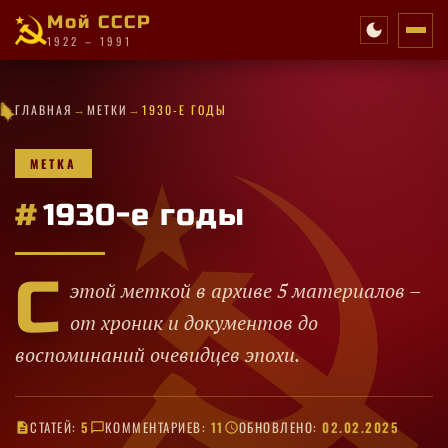
Мой СССР
1922 – 1991
·
✦
✦
✧
·
★
→
→
★
✦
★
✧
·
✦
·
✦
ГЛАВНАЯ
МЕТКИ
1930-Е ГОДЫ
·
·
·
★
✦
★
✦
✧
·
·
★
★
★
✦
★
✧
МЕТКА
#
1930-е годы
С
этой меткой в архиве 5 материалов –
от хроник и документов до
воспоминаний очевидцев эпохи.
СТАТЕЙ:
5
КОММЕНТАРИЕВ:
11
ОБНОВЛЕНО:
02.02.2025