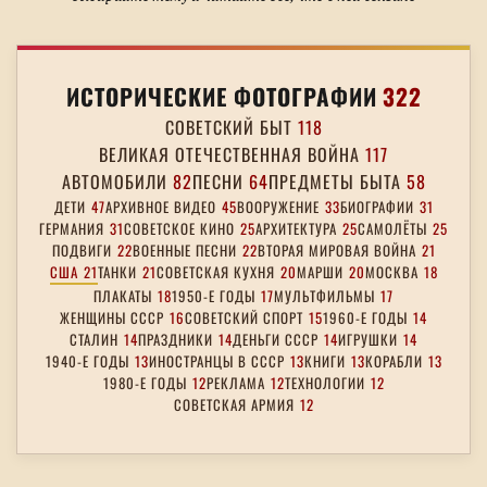
ИСТОРИЧЕСКИЕ ФОТОГРАФИИ
322
СОВЕТСКИЙ БЫТ
118
ВЕЛИКАЯ ОТЕЧЕСТВЕННАЯ ВОЙНА
117
АВТОМОБИЛИ
82
ПЕСНИ
64
ПРЕДМЕТЫ БЫТА
58
ДЕТИ
47
АРХИВНОЕ ВИДЕО
45
ВООРУЖЕНИЕ
33
БИОГРАФИИ
31
ГЕРМАНИЯ
31
СОВЕТСКОЕ КИНО
25
АРХИТЕКТУРА
25
САМОЛЁТЫ
25
ПОДВИГИ
22
ВОЕННЫЕ ПЕСНИ
22
ВТОРАЯ МИРОВАЯ ВОЙНА
21
США
21
ТАНКИ
21
СОВЕТСКАЯ КУХНЯ
20
МАРШИ
20
МОСКВА
18
ПЛАКАТЫ
18
1950-Е ГОДЫ
17
МУЛЬТФИЛЬМЫ
17
ЖЕНЩИНЫ СССР
16
СОВЕТСКИЙ СПОРТ
15
1960-Е ГОДЫ
14
СТАЛИН
14
ПРАЗДНИКИ
14
ДЕНЬГИ СССР
14
ИГРУШКИ
14
1940-Е ГОДЫ
13
ИНОСТРАНЦЫ В СССР
13
КНИГИ
13
КОРАБЛИ
13
1980-Е ГОДЫ
12
РЕКЛАМА
12
ТЕХНОЛОГИИ
12
СОВЕТСКАЯ АРМИЯ
12