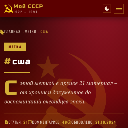
Мой СССР
1922 – 1991
·
→
→
✦
✧
★
✦
✦
·
★
✧
✦
★
✦
★
ГЛАВНАЯ
МЕТКИ
США
★
·
·
·
·
✧
★
·
·
·
✦
✧
★
·
✦
★
✦
МЕТКА
#
сша
С
этой меткой в архиве 21 материал –
от хроник и документов до
воспоминаний очевидцев эпохи.
СТАТЬЯ:
21
КОММЕНТАРИЕВ:
48
ОБНОВЛЕНО:
21.10.2024