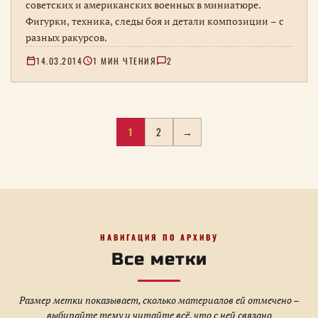
советских и американских военных в миниатюре.
Фигурки, техника, следы боя и детали композиции – с
разных ракурсов.
14.03.2014
1 МИН ЧТЕНИЯ
2
Навигация
1
2
→
по
страницам
метки
НАВИГАЦИЯ ПО АРХИВУ
Все метки
Размер метки показывает, сколько материалов ей отмечено –
выбирайте тему и читайте всё, что с ней связано