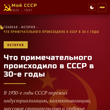
Мой СССР
1922 – 1991
✦
→
→
★
★
·
✦
✧
✦
★
✦
★
ГЛАВНАЯ
ИСТОРИЯ
★
·
·
★
★
·
★
✧
✦
★
★
·
·
★
★
✧
·
✧
·
★
ЧТО ПРИМЕЧАТЕЛЬНОГО ПРОИСХОДИЛО В СССР В 30-Е ГОДЫ
ИСТОРИЯ
Что примечательного
происходило в СССР в
30-е годы
В 1930-е годы СССР пережил
индустриализацию, коллективизацию,
массовое строительство и глубокие