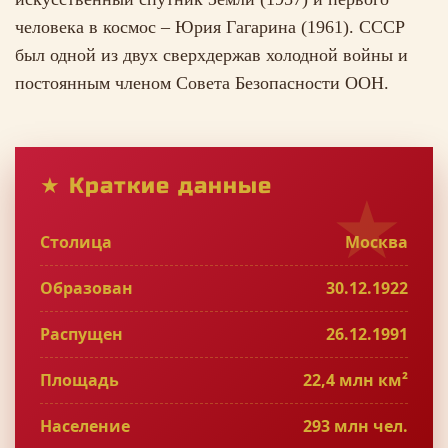
человека в космос – Юрия Гагарина (1961). СССР
был одной из двух сверхдержав холодной войны и
постоянным членом Совета Безопасности ООН.
★ Краткие данные
Столица
Москва
Образован
30.12.1922
Распущен
26.12.1991
Площадь
22,4 млн км²
Население
293 млн чел.