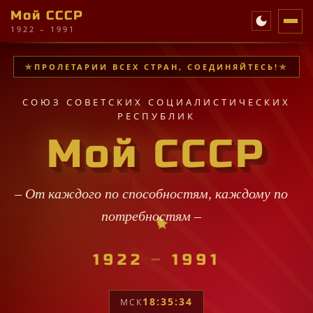
Мой СССР
1922 – 1991
ПРОЛЕТАРИИ ВСЕХ СТРАН, СОЕДИНЯЙТЕСЬ!
СОЮЗ СОВЕТСКИХ СОЦИАЛИСТИЧЕСКИХ
РЕСПУБЛИК
Мой СССР
– От каждого по способностям, каждому по
потр
✦
✦
★
★
·
✦
✧
✦
·
✦
★
✧
·
✦
★
✧
★
★
·
★
·
★
✧
·
★
✧
·
★
★
✦
1922
–
1991
18:35:36
МСК