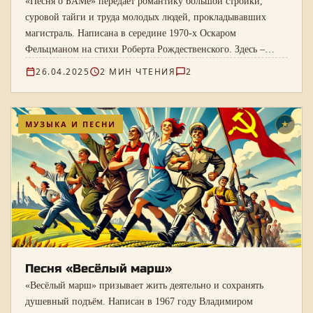
«Песня о БАМе» передаёт романтику большой стройки,
суровой тайги и труда молодых людей, прокладывавших
магистраль. Написана в середине 1970-х Оскаром
Фельцманом на стихи Роберта Рождественского. Здесь –
полный текст, ноты и запись Владислава Коннова.
26.04.2025
2 МИН ЧТЕНИЯ
2
МУЗЫКА И ПЕСНИ
★
Песня «Весёлый марш»
«Весёлый марш» призывает жить деятельно и сохранять
душевный подъём. Написан в 1967 году Владимиром