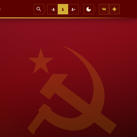
−A
A
A+