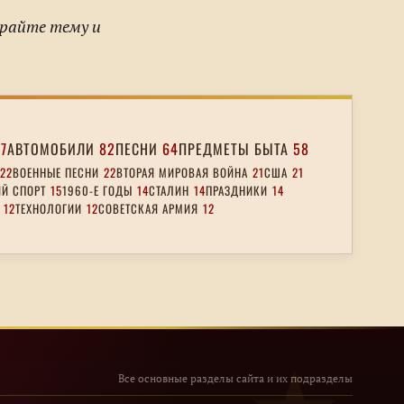
ирайте тему и
17
АВТОМОБИЛИ
82
ПЕСНИ
64
ПРЕДМЕТЫ БЫТА
58
22
ВОЕННЫЕ ПЕСНИ
22
ВТОРАЯ МИРОВАЯ ВОЙНА
21
США
21
Й СПОРТ
15
1960-Е ГОДЫ
14
СТАЛИН
14
ПРАЗДНИКИ
14
12
ТЕХНОЛОГИИ
12
СОВЕТСКАЯ АРМИЯ
12
Все основные разделы сайта и их подразделы