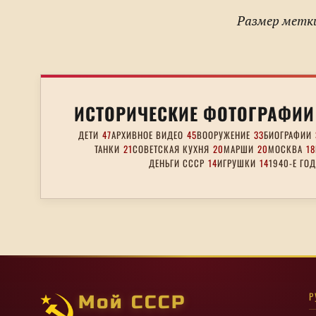
Размер метки
ИСТОРИЧЕСКИЕ ФОТОГРАФИИ
ДЕТИ
47
АРХИВНОЕ ВИДЕО
45
ВООРУЖЕНИЕ
33
БИОГРАФИИ
ТАНКИ
21
СОВЕТСКАЯ КУХНЯ
20
МАРШИ
20
МОСКВА
18
ДЕНЬГИ СССР
14
ИГРУШКИ
14
1940-Е ГО
Р
Мой СССР