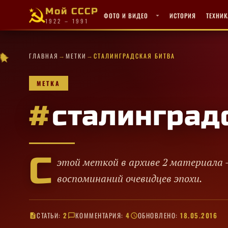
Мой СССР
ФОТО И ВИДЕО
ИСТОРИЯ
ТЕХНИК
1922 – 1991
·
→
→
★
✧
★
✦
·
★
★
·
ГЛАВНАЯ
МЕТКИ
СТАЛИНГРАДСКАЯ БИТВА
·
★
★
★
✦
✧
★
✧
✧
✦
★
★
✦
★
★
✧
★
✧
★
★
✧
МЕТКА
#
сталинград
С
этой меткой в архиве 2 материала 
воспоминаний очевидцев эпохи.
СТАТЬИ:
2
КОММЕНТАРИЯ:
4
ОБНОВЛЕНО:
18.05.2016