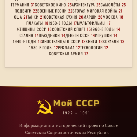
ГЕРМАНИЯ
31
СОВЕТСКОЕ КИНО
25
АРХИТЕКТУРА
25
САМОЛЁТЫ
25
ПОДВИГИ
22
ВОЕННЫЕ ПЕСНИ
22
ВТОРАЯ МИРОВАЯ ВОЙНА
21
США
21
ТАНКИ
21
СОВЕТСКАЯ КУХНЯ
20
МАРШИ
20
МОСКВА
18
ПЛАКАТЫ
18
1950-Е ГОДЫ
17
МУЛЬТФИЛЬМЫ
17
ЖЕНЩИНЫ СССР
16
СОВЕТСКИЙ СПОРТ
15
1960-Е ГОДЫ
14
СТАЛИН
14
ПРАЗДНИКИ
14
ДЕНЬГИ СССР
14
ИГРУШКИ
14
1940-Е ГОДЫ
13
ИНОСТРАНЦЫ В СССР
13
КНИГИ
13
КОРАБЛИ
13
1980-Е ГОДЫ
12
РЕКЛАМА
12
ТЕХНОЛОГИИ
12
СОВЕТСКАЯ АРМИЯ
12
Мой СССР
1922 – 1991
Информационно-исторический проект о Союзе
Советских Социалистических Республик –