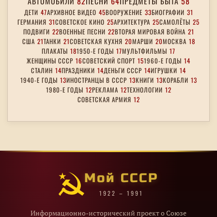
АВТОМОБИЛИ
82
ПЕСНИ
64
ПРЕДМЕТЫ БЫТА
58
ДЕТИ
47
АРХИВНОЕ ВИДЕО
45
ВООРУЖЕНИЕ
33
БИОГРАФИИ
31
ГЕРМАНИЯ
31
СОВЕТСКОЕ КИНО
25
АРХИТЕКТУРА
25
САМОЛЁТЫ
25
ПОДВИГИ
22
ВОЕННЫЕ ПЕСНИ
22
ВТОРАЯ МИРОВАЯ ВОЙНА
21
США
21
ТАНКИ
21
СОВЕТСКАЯ КУХНЯ
20
МАРШИ
20
МОСКВА
18
ПЛАКАТЫ
18
1950-Е ГОДЫ
17
МУЛЬТФИЛЬМЫ
17
ЖЕНЩИНЫ СССР
16
СОВЕТСКИЙ СПОРТ
15
1960-Е ГОДЫ
14
СТАЛИН
14
ПРАЗДНИКИ
14
ДЕНЬГИ СССР
14
ИГРУШКИ
14
1940-Е ГОДЫ
13
ИНОСТРАНЦЫ В СССР
13
КНИГИ
13
КОРАБЛИ
13
1980-Е ГОДЫ
12
РЕКЛАМА
12
ТЕХНОЛОГИИ
12
СОВЕТСКАЯ АРМИЯ
12
Мой СССР
1922 – 1991
Информационно-исторический проект о Союзе