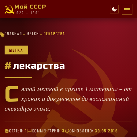
Мой СССР
1922 – 1991
★
·
→
→
✦
★
✧
★
·
·
★
·
✧
✦
★
★
ГЛАВНАЯ
МЕТКИ
ЛЕКАРСТВА
✦
★
✧
✦
★
★
✧
✦
★
·
✦
✦
✧
★
✦
✦
МЕТКА
#
лекарства
С
этой меткой в архиве 1 материал – от
хроник и документов до воспоминаний
очевидцев эпохи.
СТАТЬЯ:
1
КОММЕНТАРИЯ:
3
ОБНОВЛЕНО:
30.05.2016