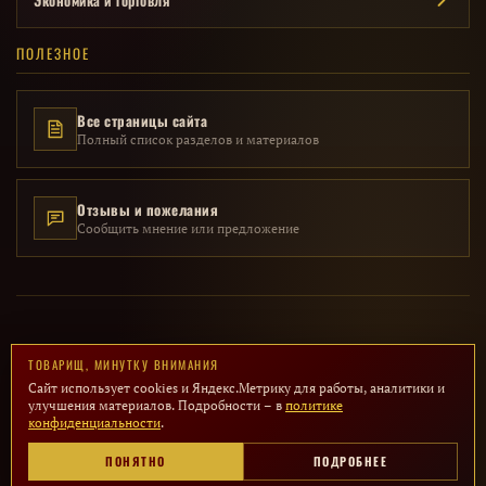
Экономика и торговля
ПОЛЕЗНОЕ
Все страницы сайта
Полный список разделов и материалов
Отзывы и пожелания
Сообщить мнение или предложение
© 2014 – 2026 · Исторический проект «Мой СССР» · Все материалы
ТОВАРИЩ, МИНУТКУ ВНИМАНИЯ
представлены в образовательных целях
Сайт использует cookies и Яндекс.Метрику для работы, аналитики и
улучшения материалов. Подробности – в
политике
ПОЛИТИКА КОНФИДЕНЦИАЛЬНОСТИ
конфиденциальности
.
Сайт не имеет политической окраски и посвящён сохранению исторической
ПОНЯТНО
ПОДРОБНЕЕ
памяти. Все товарные знаки принадлежат их правообладателям.