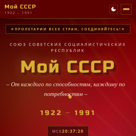
Мой СССР
1922 – 1991
ПРОЛЕТАРИИ ВСЕХ СТРАН, СОЕДИНЯЙТЕСЬ!
СОЮЗ СОВЕТСКИХ СОЦИАЛИСТИЧЕСКИХ
РЕСПУБЛИК
Мой СССР
– От каждого по способностям, каждому по
пот
·
·
★
✧
★
✧
✦
★
✧
✧
✦
✧
★
★
·
★
✧
★
·
★
·
✧
✦
✦
✦
✧
★
✦
✧
·
1922
–
1991
20:37:22
МСК