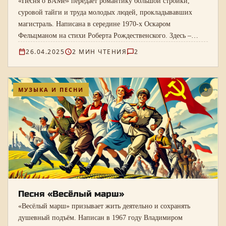
«Песня о БАМе» передаёт романтику большой стройки,
суровой тайги и труда молодых людей, прокладывавших
магистраль. Написана в середине 1970-х Оскаром
Фельцманом на стихи Роберта Рождественского. Здесь –
полный текст, ноты и запись Владислава Коннова.
26.04.2025
2 МИН ЧТЕНИЯ
2
МУЗЫКА И ПЕСНИ
★
Песня «Весёлый марш»
«Весёлый марш» призывает жить деятельно и сохранять
душевный подъём. Написан в 1967 году Владимиром