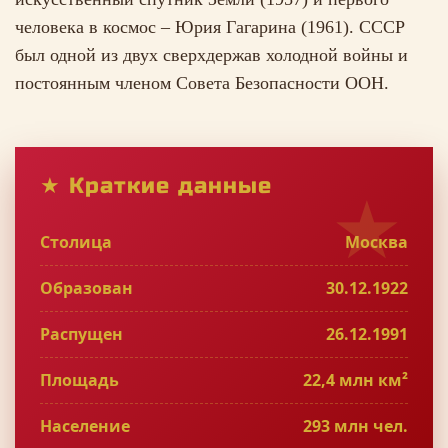
человека в космос – Юрия Гагарина (1961). СССР
был одной из двух сверхдержав холодной войны и
постоянным членом Совета Безопасности ООН.
★ Краткие данные
Столица
Москва
Образован
30.12.1922
Распущен
26.12.1991
Площадь
22,4 млн км²
Население
293 млн чел.