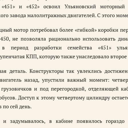
 «451» и «452» освоил Ульяновский моторный
ого завода малолитражных двигателей. С этого мом
ный мотор потребовал более «гибкой» коробки пе
450, не позволяла рационально использовать дин
 в период разработки семейства «451» улья
упенчатая КПП, которую также унаследовало второ
ая деталь. Конструкторы так увлеклись достижен
двигатель назад, упустили важный момент: четве
 грузовичков и под перегородкой, отделяющей каб
бусов. Доступ к этому четвертому цилиндру остае
 по сей день.
к и задумывалось, в кабине появилось гораздо