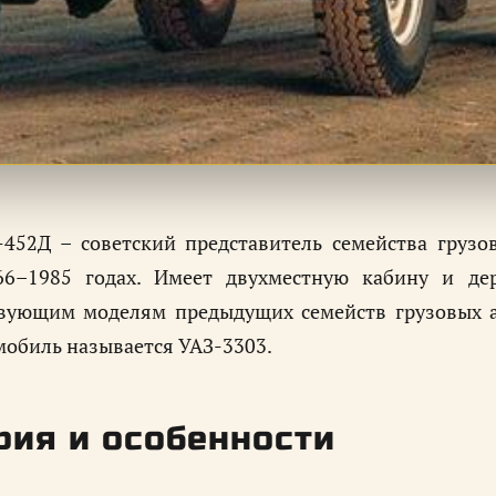
-452Д – советский представитель семейства груз
66–1985 годах. Имеет двухместную кабину и де
твующим моделям предыдущих семейств грузовых а
мобиль называется УАЗ-3303.
рия и особенности