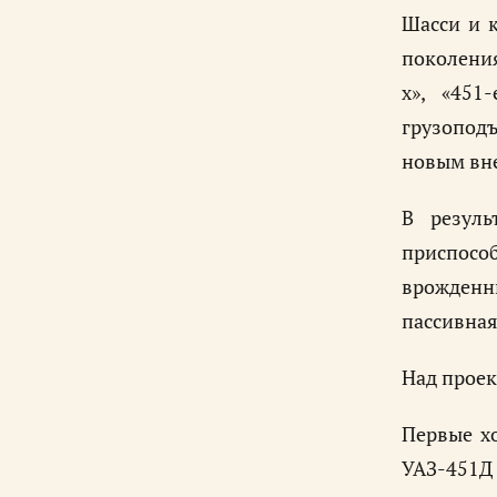
Шасси и 
поколения
х», «451
грузоподъ
новым вн
В резуль
приспособ
врожденн
пассивная
Над проек
Первые хо
УАЗ-451Д 