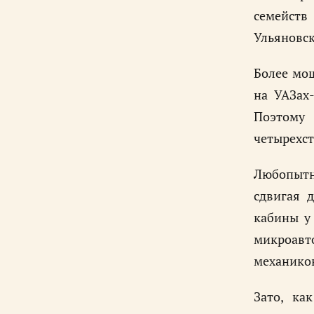
семейств
Ульяновск
Более мощ
на УАЗах-
Поэтому
четырехст
Любопытн
сдвигая 
кабины у
микроавто
механиков
Зато, ка