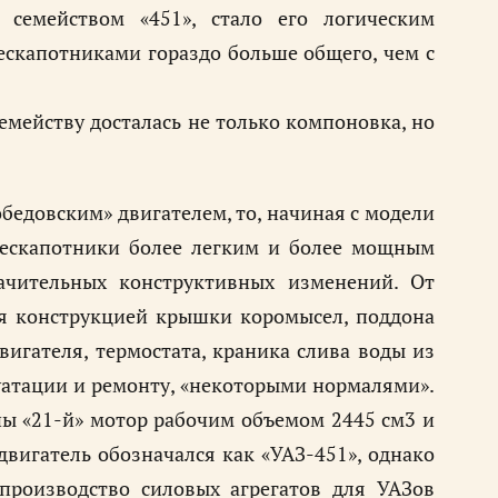
 семейством «451», стало его логическим
скапотниками гораздо больше общего, чем с
мейству досталась не только компоновка, но
едовским» двигателем, то, начиная с модели
бескапотники более легким и более мощным
ачительных конструктивных изменений. От
ся конструкцией крышки коромысел, поддона
игателя, термостата, краника слива воды из
луатации и ремонту, «некоторыми нормалями».
ны «21-й» мотор рабочим объемом 2445 см3 и
двигатель обозначался как «УАЗ-451», однако
 производство силовых агрегатов для УАЗов