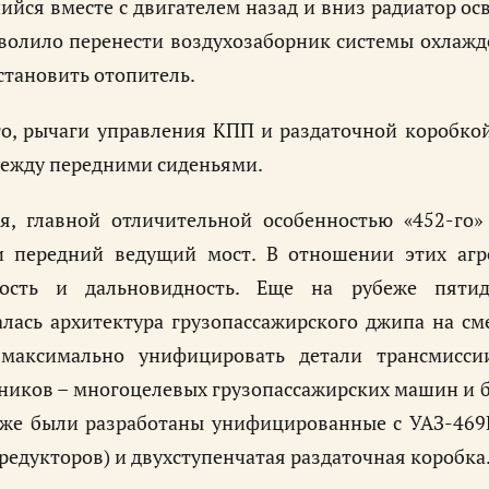
йся вместе с двигателем назад и вниз радиатор осв
волило перенести воздухозаборник системы охлажд
становить отопитель.
о, рычаги управления КПП и раздаточной коробкой 
между передними сиденьями.
ся, главной отличительной особенностью «452-го
и передний ведущий мост. В отношении этих агр
вость и дальновидность. Еще на рубеже пятид
лась архитектура грузопассажирского джипа на см
максимально унифицировать детали трансмисси
иков – многоцелевых грузопассажирских машин и б
уже были разработаны унифицированные с УАЗ-469Б
редукторов) и двухступенчатая раздаточная коробка