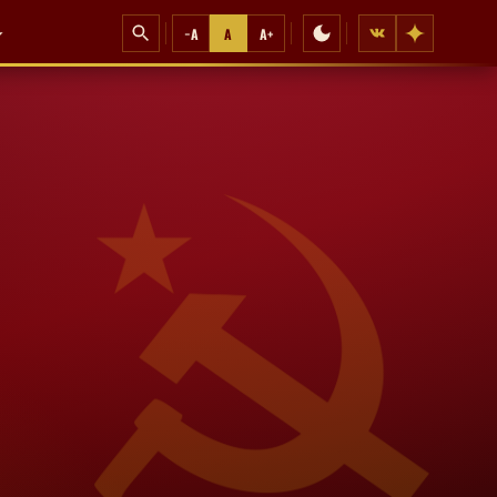
−A
A
A+