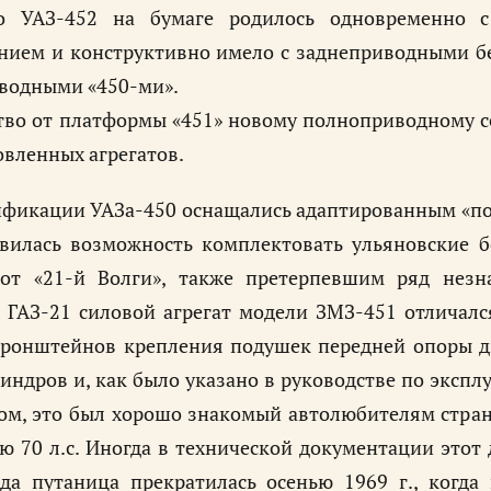
о УАЗ-452 на бумаге родилось одновременно с
нием и конструктивно имело с заднеприводными бе
водными «450-ми».
тво от платформы «451» новому полноприводному се
овленных агрегатов.
фикации УАЗа-450 оснащались адаптированным «поб
явилась возможность комплектовать ульяновские 
от «21-й Волги», также претерпевшим ряд незн
я ГАЗ-21 силовой агрегат модели ЗМЗ-451 отличал
кронштейнов крепления подушек передней опоры дв
индров и, как было указано в руководстве по эксп
ом, это был хорошо знакомый автолюбителям стра
 70 л.с. Иногда в технической документации этот 
ода путаница прекратилась осенью 1969 г., когда