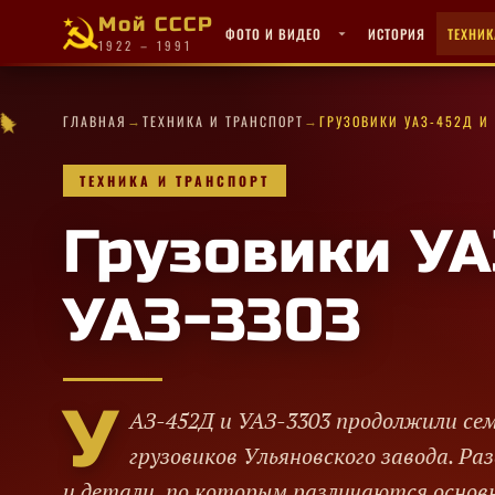
Мой СССР
ФОТО И ВИДЕО
ИСТОРИЯ
ТЕХНИК
1922 – 1991
★
·
★
→
→
·
★
★
·
✦
★
✧
ГЛАВНАЯ
ТЕХНИКА И ТРАНСПОРТ
ГРУЗОВИКИ УАЗ-452Д И
★
✦
★
✧
·
✦
✧
✦
✦
✦
✦
★
★
·
✦
✦
✧
✦
★
·
ТЕХНИКА И ТРАНСПОРТ
Грузовики УА
УАЗ-3303
У
АЗ-452Д и УАЗ-3303 продолжили се
грузовиков Ульяновского завода. Р
и детали, по которым различаются основн