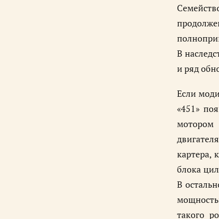
Семейств
продолже
полнопри
В наследс
и ряд обн
Если моди
«451» по
мотором 
двигател
картера, 
блока цил
В остальн
мощностью
такого р