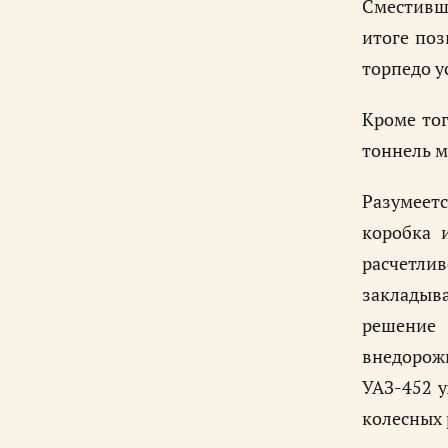
Сместивши
итоге поз
торпедо у
Кроме тог
тоннель 
Разумеет
коробка 
расчетли
закладыва
решение 
внедорожн
УАЗ-452 
колесных 