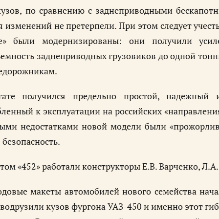
кузов, по сравнению с заднеприводными бескапот
 изменений не претерпели. При этом следует учесть
-е» были модернизированы: они получили усил
емность заднеприводных грузовиков до одной тонны
едорожникам.
тате получился предельно простой, надежный 
ленный к эксплуатации на российских «направлен
ыми недостатками новой модели были «прожорливо
 безопасность.
том «452» работали конструкторы Е.В. Варченко, Л.А.
довые макеты автомобилей нового семейства начал
водрузили кузов фургона УАЗ-450 и именно этот гиб