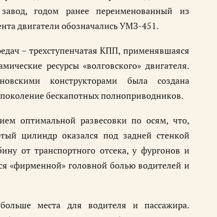
 завод, годом ранее переименованный из
ента двигатели обозначались УМЗ-451.
редач – трехступенчатая КПП, применявшаяся
амические ресурсы «волговского» двигателя.
новскими конструкторами была создана
е поколение бескапотных полноприводников.
ием оптимальной развесовки по осям, что,
ртый цилиндр оказался под задней стенкой
ину от транспортного отсека, у фургонов и
тся «фирменной» головной болью водителей и
 больше места для водителя и пассажира.