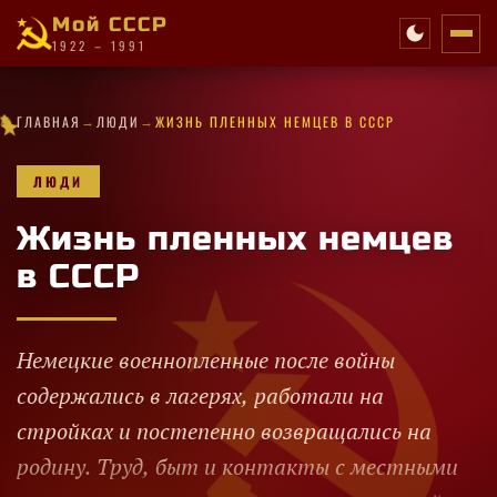
Мой СССР
1922 – 1991
★
★
·
✧
→
→
★
★
✦
✧
★
✧
★
✦
✦
★
ГЛАВНАЯ
ЛЮДИ
ЖИЗНЬ ПЛЕННЫХ НЕМЦЕВ В СССР
✦
✦
✧
✧
✧
✧
★
✧
★
★
★
✦
·
✦
✦
✦
ЛЮДИ
Жизнь пленных немцев
в СССР
Немецкие военнопленные после войны
содержались в лагерях, работали на
стройках и постепенно возвращались на
родину. Труд, быт и контакты с местными