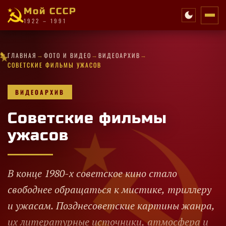
Мой СССР
1922 – 1991
·
★
·
·
→
→
→
✦
★
✦
✧
✦
★
✦
★
·
★
★
★
✧
✦
✧
★
✦
ГЛАВНАЯ
ФОТО И ВИДЕО
ВИДЕОАРХИВ
✧
·
★
✧
✧
★
·
·
★
СОВЕТСКИЕ ФИЛЬМЫ УЖАСОВ
ВИДЕОАРХИВ
Советские фильмы
ужасов
В конце 1980-х советское кино стало
свободнее обращаться к мистике, триллеру
и ужасам. Позднесоветские картины жанра,
их литературные источники, атмосфера и