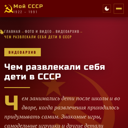
Мой СССР
1922 – 1991
✧
★
★
✦
→
→
→
·
★
✧
·
·
★
★
★
✧
★
✦
ГЛАВНАЯ
ФОТО И ВИДЕО
ВИДЕОАРХИВ
·
★
·
·
★
✧
·
·
✦
·
·
·
★
★
★
ЧЕМ РАЗВЛЕКАЛИ СЕБЯ ДЕТИ В СССР
ВИДЕОАРХИВ
Чем развлекали себя
дети в СССР
Ч
ем занимались дети после школы и во
дворе, когда развлечения приходилось
придумывать самим. Знакомые игры,
самодельные игрушки и другие детали