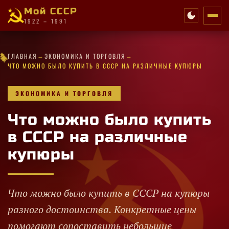
Мой СССР
1922 – 1991
✦
★
✧
★
·
→
→
✦
★
★
·
★
✧
✦
ГЛАВНАЯ
ЭКОНОМИКА И ТОРГОВЛЯ
✧
✧
✦
★
★
★
·
·
✧
★
✦
✧
✧
·
✧
✧
★
·
ЧТО МОЖНО БЫЛО КУПИТЬ В СССР НА РАЗЛИЧНЫЕ КУПЮРЫ
ЭКОНОМИКА И ТОРГОВЛЯ
Что можно было купить
в СССР на различные
купюры
Что можно было купить в СССР на купюры
разного достоинства. Конкретные цены
помогают сопоставить небольшие