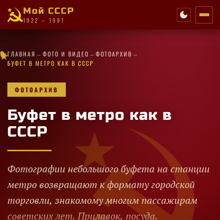
Мой СССР
1922 – 1991
→
→
→
★
★
★
·
✧
✧
★
★
✧
★
★
★
★
★
★
ГЛАВНАЯ
ФОТО И ВИДЕО
ФОТОАРХИВ
·
★
·
✦
★
✧
·
★
✧
·
★
★
✦
✧
★
БУФЕТ В МЕТРО КАК В СССР
ФОТОАРХИВ
Буфет в метро как в
СССР
Фотографии небольшого буфета на станции
метро возвращают к формату городской
торговли, знакомому многим пассажирам
советских лет. Прилавок, посуда,