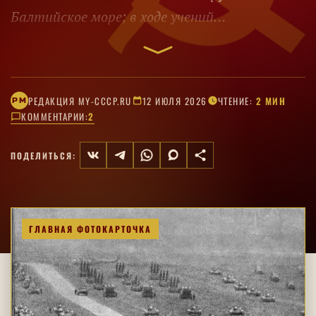
Балтийское море; в ходе учений
испытывались автоматизированное
управление и отдельные виды высокоточного
оружия.
РЕДАКЦИЯ MY-CCCP.RU
12 ИЮЛЯ 2026
ЧТЕНИЕ:
2 МИН
РM
КОММЕНТАРИИ:
2
ПОДЕЛИТЬСЯ:
ГЛАВНАЯ ФОТОКАРТОЧКА