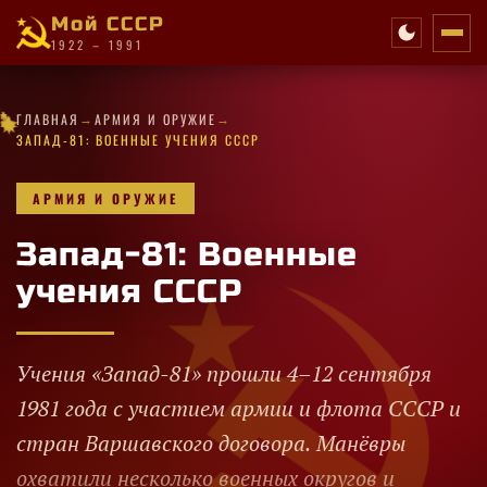
Мой СССР
1922 – 1991
✦
·
→
→
·
·
★
★
★
·
✦
✦
·
✧
ГЛАВНАЯ
АРМИЯ И ОРУЖИЕ
·
★
·
★
★
★
★
★
✦
·
✧
✧
✦
✧
★
★
·
✦
ЗАПАД-81: ВОЕННЫЕ УЧЕНИЯ СССР
АРМИЯ И ОРУЖИЕ
Запад-81: Военные
учения СССР
Учения «Запад-81» прошли 4–12 сентября
1981 года с участием армии и флота СССР и
стран Варшавского договора. Манёвры
охватили несколько военных округов и