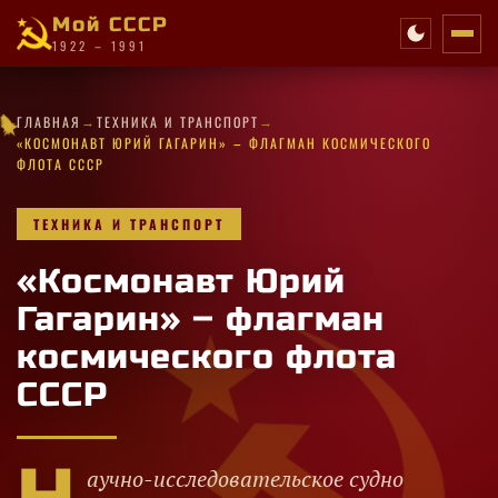
Мой СССР
1922 – 1991
★
·
✦
→
→
★
✦
✧
★
★
★
★
✦
ГЛАВНАЯ
ТЕХНИКА И ТРАНСПОРТ
·
·
✦
✦
✧
★
·
·
★
✦
★
·
✧
✦
✧
✦
✦
✧
★
«КОСМОНАВТ ЮРИЙ ГАГАРИН» – ФЛАГМАН КОСМИЧЕСКОГО
ФЛОТА СССР
ТЕХНИКА И ТРАНСПОРТ
«Космонавт Юрий
Гагарин» – флагман
космического флота
СССР
аучно-исследовательское судно