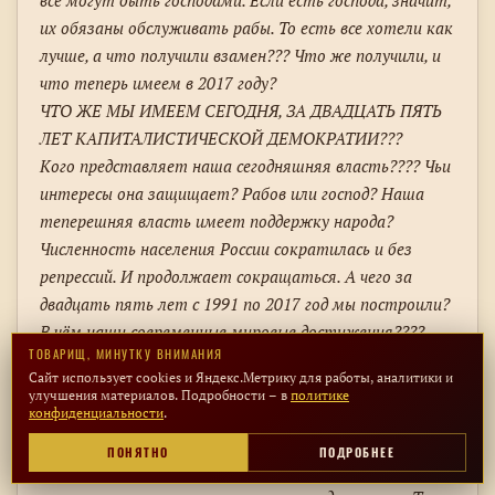
их обязаны обслуживать рабы. То есть все хотели как
лучше, а что получили взамен??? Что же получили, и
что теперь имеем в 2017 году?
ЧТО ЖЕ МЫ ИМЕЕМ СЕГОДНЯ, ЗА ДВАДЦАТЬ ПЯТЬ
ЛЕТ КАПИТАЛИСТИЧЕСКОЙ ДЕМОКРАТИИ???
Кого представляет наша сегодняшняя власть???? Чьи
интересы она защищает? Рабов или господ? Наша
теперешняя власть имеет поддержку народа?
Численность населения России сократилась и без
репрессий. И продолжает сокращаться. А чего за
двадцать пять лет с 1991 по 2017 год мы построили?
В чём наши современные мировые достижения????
ТОВАРИЩ, МИНУТКУ ВНИМАНИЯ
Чем можем гордиться??? А кто в нашей новой
Сайт использует cookies и Яндекс.Метрику для работы, аналитики и
капиталистической власти в авторитете? За кем
улучшения материалов. Подробности – в
политике
пойдёт российский народ? Где наши передовые научные
конфиденциальности
.
разработки? Слава Богу, что ещё сохранились
ПОНЯТНО
ПОДРОБНЕЕ
живыми некоторые советские военные