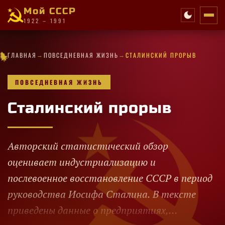
Мой СССР
1922 – 1991
★
✧
★
★
✦
★
→
→
★
★
✧
✦
★
·
·
✧
✧
ГЛАВНАЯ
ПОВСЕДНЕВНАЯ ЖИЗНЬ
СТАЛИНСКИЙ ПРОРЫВ
✦
✧
★
✧
·
★
★
★
★
★
★
★
·
✦
★
ПОВСЕДНЕВНАЯ ЖИЗНЬ
Сталинский прорыв
Авторский статистический обзор
оценивает индустриализацию и
послевоенное восстановление СССР в период
руководства Иосифа Сталина. В тексте
приведены данные о предприятиях,