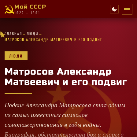
Мой СССР
1922 – 1991
·
→
→
·
✦
✧
★
·
★
✧
★
✧
★
✧
✧
✧
ГЛАВНАЯ
ЛЮДИ
★
✧
✦
✦
✧
✧
★
★
✦
★
·
✧
★
·
✧
★
МАТРОСОВ АЛЕКСАНДР МАТВЕЕВИЧ И ЕГО ПОДВИГ
ЛЮДИ
Матросов Александр
Матвеевич и его подвиг
Подвиг Александра Матросова стал одним
из самых известных символов
самопожертвования в годы войны.
Биография, обстоятельства боя и споры о