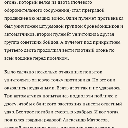
огонь, который велся из дзота (полевого
оборонительного сооружения) стал преградой
продвижению наших войск. Один пулемет противника
был уничтожен штурмовой группой бронебойщиков и
автоматчиков, второй пулемёт уничтожила другая
группа советских бойцов. А пулемет под прикрытием
третьего дзота продолжал вести плотный огонь по
всей лощине перед поселком.
Было сделано несколько отчаянных попыток
уничтожить огневую точку противника. Но все они
оказались неудачными. Взять дзот так и не удавалось.
Три автоматчика попытались подползти поближе к
дзоту, чтобы с близкого расстояния нанести ответный
удар. Все трое погибли смертью храбрых. И вот тогда
поднялся гвардии рядовой Александр Матросов,
связной командира роты. Александр с гранатами и