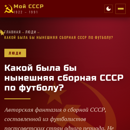
Мой СССР
1922 – 1991
·
→
→
·
★
★
★
★
·
★
✦
★
ГЛАВНАЯ
ЛЮДИ
✦
★
✧
✦
★
✧
·
·
✦
★
✧
★
·
·
✧
✦
✦
★
✧
★
КАКОЙ БЫЛА БЫ НЫНЕШНЯЯ СБОРНАЯ СССР ПО ФУТБОЛУ?
ЛЮДИ
Какой была бы
нынешняя сборная СССР
по футболу?
Авторская фантазия о сборной СССР,
составленной из футболистов
постсоветских стран одного периода. Не