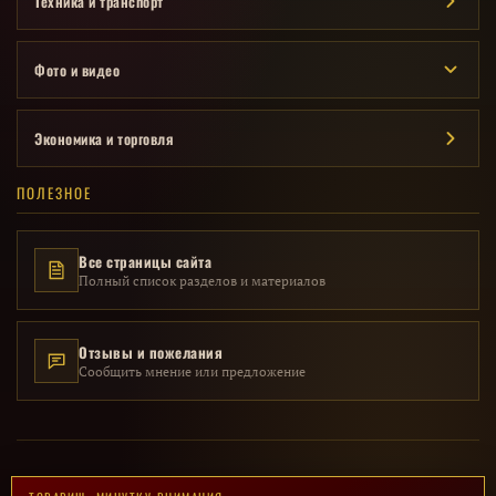
Техника и транспорт
Фото и видео
Экономика и торговля
ПОЛЕЗНОЕ
Все страницы сайта
Полный список разделов и материалов
Отзывы и пожелания
Сообщить мнение или предложение
© 2014 – 2026 · Исторический проект «Мой СССР» · Все материалы