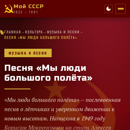
Мой СССР
1922 – 1991
★
✧
✦
→
→
→
★
✧
✧
✦
✦
✧
✧
·
★
ГЛАВНАЯ
КУЛЬТУРА
МУЗЫКА И ПЕСНИ
✦
✦
✧
★
★
✧
✦
✧
★
★
✧
✦
★
★
★
✧
✦
★
ПЕСНЯ «МЫ ЛЮДИ БОЛЬШОГО ПОЛЁТА»
МУЗЫКА И ПЕСНИ
Песня «Мы люди
большого полёта»
«Мы люди большого полёта» – послевоенная
песня о лётчиках и уверенном движении к
новым высотам. Написана в 1949 году
Борисом Мокроусовым на стихи Алексея