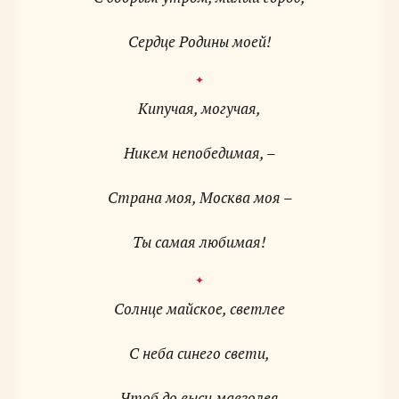
Сердце Родины моей!
Кипучая, могучая,
Никем непобедимая, –
Страна моя, Москва моя –
Ты самая любимая!
Солнце майское, светлее
С неба синего свети,
Чтоб до выси мавзолея