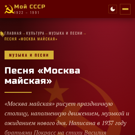
Мой СССР
1922 – 1991
·
★
·
→
→
→
·
·
★
✧
★
★
✦
✧
✦
·
·
ГЛАВНАЯ
КУЛЬТУРА
МУЗЫКА И ПЕСНИ
★
✧
★
✧
✧
✧
★
✦
·
★
★
★
✧
✧
★
·
ПЕСНЯ «МОСКВА МАЙСКАЯ»
МУЗЫКА И ПЕСНИ
Песня «Москва
майская»
«Москва майская» рисует праздничную
столицу, наполненную движением, музыкой и
ожиданием нового дня. Написана в 1937 году
братьями Покрасс на стихи Василия