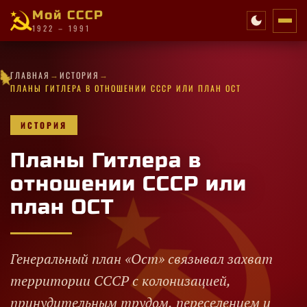
Мой СССР
1922 – 1991
·
→
→
✦
★
·
★
★
✧
✧
✦
★
★
·
ГЛАВНАЯ
ИСТОРИЯ
✧
★
✧
✧
·
★
✧
★
✦
✧
★
★
★
★
·
★
✧
★
ПЛАНЫ ГИТЛЕРА В ОТНОШЕНИИ СССР ИЛИ ПЛАН ОСТ
ИСТОРИЯ
Планы Гитлера в
отношении СССР или
план ОСТ
Генеральный план «Ост» связывал захват
территории СССР с колонизацией,
принудительным трудом, переселением и