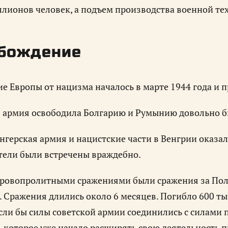
лионов человек, а подъем производства военной те
бождение
е Европы от нацизма началось в марте 1944 года и 
 армия освободила Болгарию и Румынию довольно б
нгерская армия и нацистские части в Венгрии оказа
ели были встречены враждебно.
овопролитными сражениями были сражения за Польш
 Сражения длились около 6 месяцев. Погибло 600 ты
сли бы силы советской армии соединились с силами
 которое уже начало расширять свою деятельность п