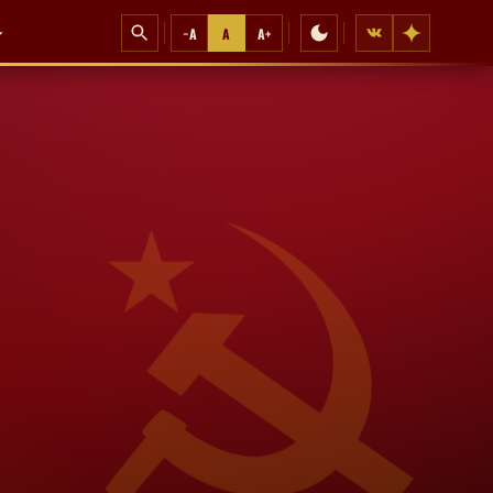
−A
A
A+