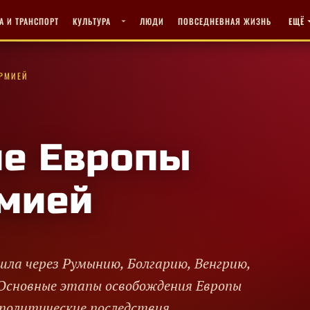
А И ТРАНСПОРТ
КУЛЬТУРА
ЛЮДИ
ПОВСЕДНЕВНАЯ ЖИЗНЬ
ЕЩЁ
АРМИЕЙ
е Европы
рмией
шла через Румынию, Болгарию, Венгрию,
 Основные этапы освобождения Европы
 политические последствия