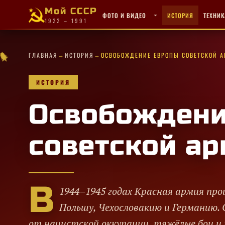
Мой СССР
ФОТО И ВИДЕО
ИСТОРИЯ
ТЕХНИК
1922 – 1991
★
★
→
→
★
★
✧
★
★
·
★
★
·
★
★
ГЛАВНАЯ
ИСТОРИЯ
ОСВОБОЖДЕНИЕ ЕВРОПЫ СОВЕТСКОЙ 
✧
★
✦
✦
✧
★
✦
★
·
✧
★
★
✧
★
✦
★
✧
ИСТОРИЯ
Освобождени
советской а
В
1944–1945 годах Красная армия про
Польшу, Чехословакию и Германию.
от нацистской оккупации, тяжёлые бои и