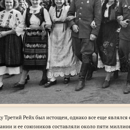
ду Третий Рейх был истощен, однако все еще являл
ании и ее союзников составляли около пяти миллион