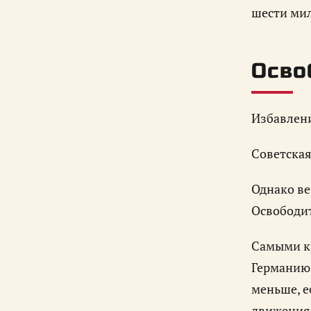
шести мил
Осво
Избавлени
Советская
Однако ве
Освободит
Самыми кр
Германию.
меньше, е
движения,