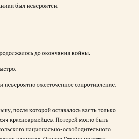
хники был невероятен.
продолжалось до окончания войны.
ыстро.
ли невероятно ожесточенное сопротивление.
у, после которой оставалось взять только
сяч красноармейцев. Потерей могло быть
 польского национально-освободительного
ротив нацистов. Однако Сталин не хотел,