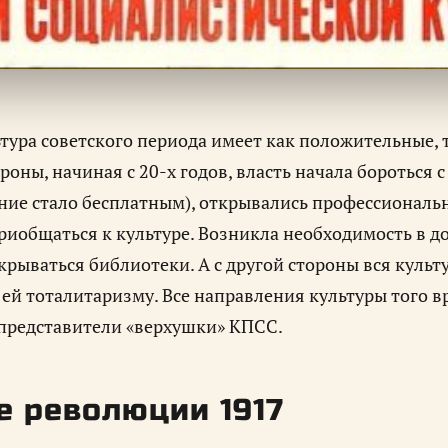
ьтура советского периода имеет как положительные,
роны, начиная с 20-х годов, власть начала бороться
ние стало бесплатным), открывались профессиональ
риобщаться к культуре. Возникла необходимость в до
крываться библиотеки. А с другой стороны вся культ
ей тоталитаризму. Все направления культуры того в
представители «верхушки» КПСС.
е революции 1917