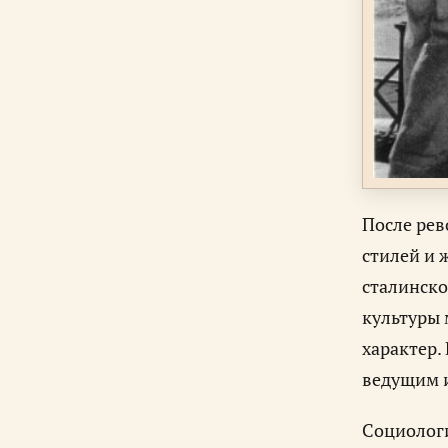
После рев
стилей и 
сталинско
культуры 
характер.
ведущим 
Социологи