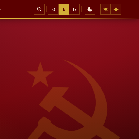
−A
A
A+