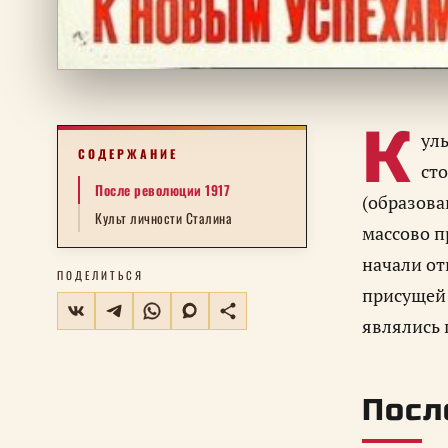
К
ул
СОДЕРЖАНИЕ
сто
После революции 1917
(образова
Культ личности Сталина
массово п
начали от
ПОДЕЛИТЬСЯ
присущей 
являлись 
Посл