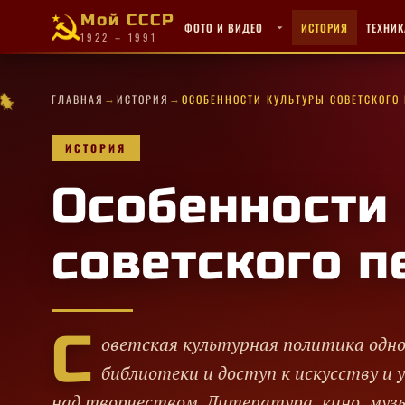
Мой СССР
ФОТО И ВИДЕО
ИСТОРИЯ
ТЕХНИК
1922 – 1991
★
✦
✧
→
→
✦
★
✦
★
·
✦
✦
✧
★
★
ГЛАВНАЯ
ИСТОРИЯ
ОСОБЕННОСТИ КУЛЬТУРЫ СОВЕТСКОГО
·
★
✦
★
✦
·
★
✦
★
·
★
★
★
★
✧
★
★
ИСТОРИЯ
Особенности
советского п
С
оветская культурная политика одно
библиотеки и доступ к искусству и
над творчеством. Литература, кино, муз