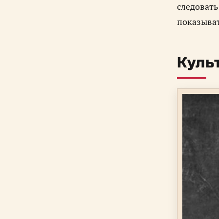
следовать
показыват
Куль