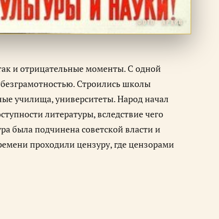
ФОТО · АРХИВ
 так и отрицательные моменты. С одной
 с безграмотностью. Строились школы
ные училища, университеты. Народ начал
ступности литературы, вследствие чего
ура была подчинена советской власти и
ремени проходили цензуру, где цензорами