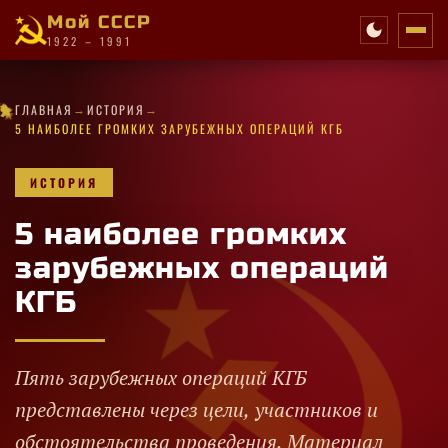
Мой СССР
1922 – 1991
→
→
★
✧
✦
✧
★
·
·
★
★
ГЛАВНАЯ
ИСТОРИЯ
✦
✧
★
★
✧
✦
★
★
★
✦
·
✧
★
✦
✧
★
·
★
✧
·
5 НАИБОЛЕЕ ГРОМКИХ ЗАРУБЕЖНЫХ ОПЕРАЦИЙ КГБ
ИСТОРИЯ
5 наиболее громких
зарубежных операций
КГБ
Пять зарубежных операций КГБ
представлены через цели, участников и
обстоятельства проведения. Материал