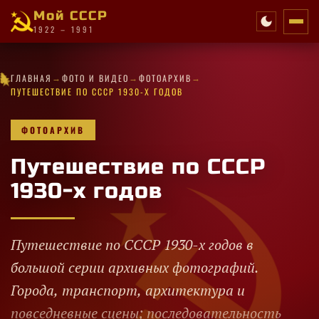
Мой СССР
1922 – 1991
·
·
★
✧
→
→
→
★
✦
★
·
✧
✦
✧
★
★
★
★
ГЛАВНАЯ
ФОТО И ВИДЕО
ФОТОАРХИВ
✦
★
✦
·
★
·
★
·
★
✧
✧
✦
·
★
·
ПУТЕШЕСТВИЕ ПО СССР 1930-Х ГОДОВ
ФОТОАРХИВ
Путешествие по СССР
1930-х годов
Путешествие по СССР 1930-х годов в
большой серии архивных фотографий.
Города, транспорт, архитектура и
повседневные сцены; последовательность