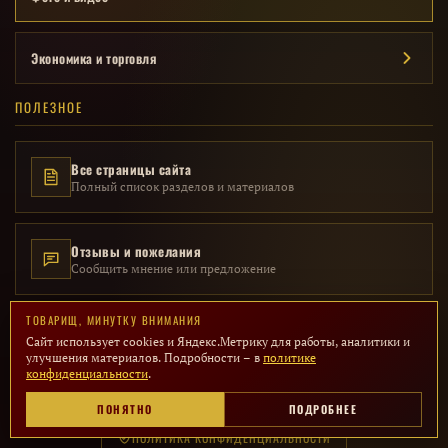
Экономика и торговля
ПОЛЕЗНОЕ
Все страницы сайта
Полный список разделов и материалов
Отзывы и пожелания
Сообщить мнение или предложение
ТОВАРИЩ, МИНУТКУ ВНИМАНИЯ
Сайт использует cookies и Яндекс.Метрику для работы, аналитики и
улучшения материалов. Подробности – в
политике
конфиденциальности
.
© 2014 – 2026 · Исторический проект «Мой СССР» · Все материалы
представлены в образовательных целях
ПОНЯТНО
ПОДРОБНЕЕ
ПОЛИТИКА КОНФИДЕНЦИАЛЬНОСТИ