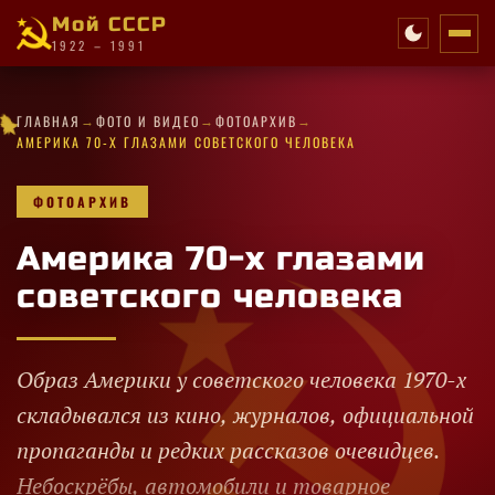
Мой СССР
1922 – 1991
✧
→
→
→
★
★
★
✧
✦
★
✦
✧
✦
·
★
✧
ГЛАВНАЯ
ФОТО И ВИДЕО
ФОТОАРХИВ
★
★
·
✧
✧
★
★
★
·
★
★
✦
✦
✦
★
★
✧
АМЕРИКА 70-Х ГЛАЗАМИ СОВЕТСКОГО ЧЕЛОВЕКА
ФОТОАРХИВ
Америка 70-х глазами
советского человека
Образ Америки у советского человека 1970-х
складывался из кино, журналов, официальной
пропаганды и редких рассказов очевидцев.
Небоскрёбы, автомобили и товарное