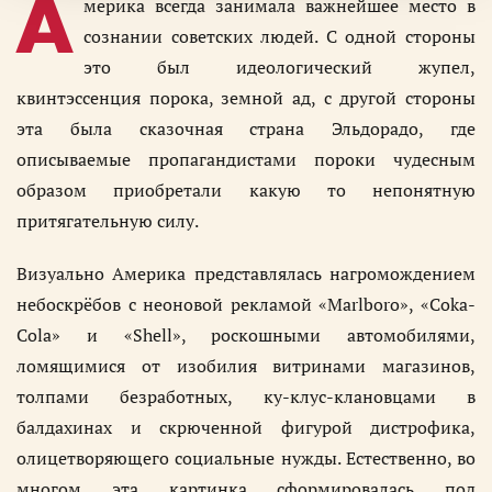
А
мерика всегда занимала важнейшее место в
сознании советских людей. С одной стороны
это был идеологический жупел,
квинтэссенция порока, земной ад, с другой стороны
эта была сказочная страна Эльдорадо, где
описываемые пропагандистами пороки чудесным
образом приобретали какую то непонятную
притягательную силу.
Визуально Америка представлялась нагромождением
небоскрёбов с неоновой рекламой «Marlboro», «Соka-
Соla» и «Shell», роскошными автомобилями,
ломящимися от изобилия витринами магазинов,
толпами безработных, ку-клус-клановцами в
балдахинах и скрюченной фигурой дистрофика,
олицетворяющего социальные нужды. Естественно, во
многом эта картинка сформировалась под