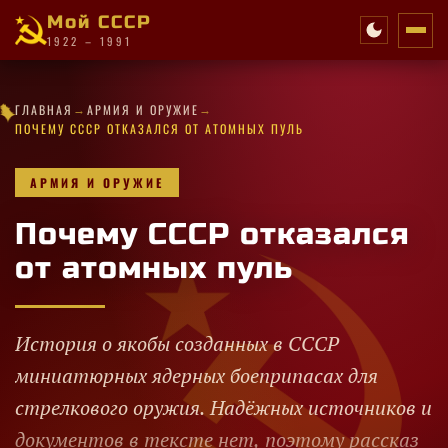
Мой СССР
1922 – 1991
→
→
✦
★
★
·
·
★
✧
★
★
·
✦
ГЛАВНАЯ
АРМИЯ И ОРУЖИЕ
✧
✦
✧
·
·
✧
✦
★
·
✧
✦
★
★
✧
✦
✧
✦
✧
✧
ПОЧЕМУ СССР ОТКАЗАЛСЯ ОТ АТОМНЫХ ПУЛЬ
АРМИЯ И ОРУЖИЕ
Почему СССР отказался
от атомных пуль
История о якобы созданных в СССР
миниатюрных ядерных боеприпасах для
стрелкового оружия. Надёжных источников и
документов в тексте нет, поэтому рассказ